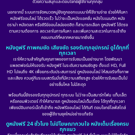
ด้วยความสนุกและตอบโจทย์ผู้ใช้งานทุกกลุ่ม
นอกจากนี้ ระบบการจัดหมวดหมู่ยังถูกออกแบบมาให้ใช้งานง่าย ช่วยให้ค้นหา
หนังฟรีออนไลน์ ได้รวดเร็ว ไม่ว่าจะเป็นหนังแอคชั่น หนังโรแมนติก หนัง
ดราม่า หนังตลก หรือซีรีย์ออนไลน์ยอดฮิต ก็สามารถเลือก ดูหนังฟรี ได้ตรง
ตามความต้องการ ลดเวลาในการค้นหา และเพิ่มความสะดวกในการเข้าถึง
คอนเทนต์ที่หลากหลายมากยิ่งขึ้น
หนังดูฟรี ภาพคมชัด เสียงชัด รองรับทุกอุปกรณ์ ดูได้ทุกที่
ทุกเวลา
เราให้ความสำคัญกับคุณภาพของการรับชมเป็นอย่างมาก โดยพัฒนา
แพลตฟอร์มให้รองรับ หนังดูฟรี ในระดับความคมชัดสูง ตั้งแต่ HD, Full
HD ไปจนถึง 4K เพื่อยกระดับประสบการณ์ ดูหนังออนไลน์ ให้สมจริงทั้งภาพ
และเสียง ควบคู่กับระบบสตรีมมิ่งที่มีความเสถียรสูง ช่วยให้การรับชมเป็นไป
อย่างลื่นไหล ไม่มีสะดุด
พร้อมกันนี้ยังรองรับทุกอุปกรณ์ ทุกระบบ ไม่ว่าจะเป็นสมาร์ทโฟน แท็บเล็ต
หรือคอมพิวเตอร์ ทำให้สามารถ ดูหนังออนไลน์เต็มเรื่อง ได้ทุกที่ทุกเวลา
เพียงมีอินเทอร์เน็ตก็เข้าถึง หนังฟรีออนไลน์ ได้ทันที ตอบโจทย์ไลฟ์สไตล์
ของผู้ใช้งานยุคใหม่อย่างแท้จริง
ดูหนังฟรี 24 ชั่วโมง ไม่มีโฆษณากวนใจ หนังเต็มเรื่องครบ
ทุกแนว