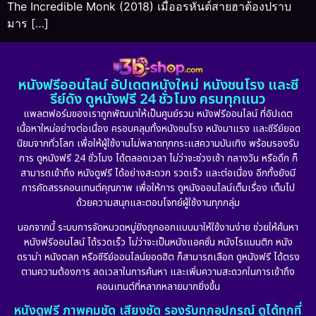
The Incredible Monk (2018) เมื่ออรหันต์สายฮาต้องปราบ
มาร […]
หนังฟรีออนไลน์ อัปเดตหนังใหม่ หนังชนโรง และซี
รีย์ดัง ดูหนังฟรี 24 ชั่วโมง ครบทุกแนว
แพลตฟอร์มของเราถูกพัฒนาให้เป็นศูนย์รวม หนังฟรีออนไลน์ ที่อัปเดต
เนื้อหาใหม่อย่างต่อเนื่อง ครอบคลุมทั้งหนังชนโรง หนังมาแรง และซีรีย์ยอด
นิยมจากทั่วโลก เพื่อให้ผู้ใช้งานไม่พลาดทุกกระแสความบันเทิง พร้อมรองรับ
การ ดูหนังฟรี 24 ชั่วโมง ได้ตลอดเวลา ไม่ว่าจะช่วงเช้า กลางวัน หรือดึก ก็
สามารถเข้าถึง หนังดูฟรี ได้อย่างสะดวก รวดเร็ว และต่อเนื่อง อีกทั้งยังมี
การคัดสรรคอนเทนต์คุณภาพ เพื่อให้การ ดูหนังออนไลน์เต็มเรื่อง เต็มไป
ด้วยความสนุกและตอบโจทย์ผู้ใช้งานทุกกลุ่ม
นอกจากนี้ ระบบการจัดหมวดหมู่ยังถูกออกแบบมาให้ใช้งานง่าย ช่วยให้ค้นหา
หนังฟรีออนไลน์ ได้รวดเร็ว ไม่ว่าจะเป็นหนังแอคชั่น หนังโรแมนติก หนัง
ดราม่า หนังตลก หรือซีรีย์ออนไลน์ยอดฮิต ก็สามารถเลือก ดูหนังฟรี ได้ตรง
ตามความต้องการ ลดเวลาในการค้นหา และเพิ่มความสะดวกในการเข้าถึง
คอนเทนต์ที่หลากหลายมากยิ่งขึ้น
หนังดูฟรี ภาพคมชัด เสียงชัด รองรับทุกอุปกรณ์ ดูได้ทุกที่