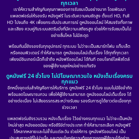
ทุกเวลา
เราให้ความสำคัญกับคุณภาพของการรับชมเป็นอย่างมาก โดยพัฒนา
แพลตฟอร์มให้รองรับ หนังดูฟรี ในระดับความคมชัดสูง ตั้งแต่ HD, Full
HD ไปจนถึง 4K เพื่อยกระดับประสบการณ์ ดูหนังออนไลน์ ให้สมจริงทั้งภาพ
และเสียง ควบคู่กับระบบสตรีมมิ่งที่มีความเสถียรสูง ช่วยให้การรับชมเป็นไป
อย่างลื่นไหล ไม่มีสะดุด
พร้อมกันนี้ยังรองรับทุกอุปกรณ์ ทุกระบบ ไม่ว่าจะเป็นสมาร์ทโฟน แท็บเล็ต
หรือคอมพิวเตอร์ ทำให้สามารถ ดูหนังออนไลน์เต็มเรื่อง ได้ทุกที่ทุกเวลา
เพียงมีอินเทอร์เน็ตก็เข้าถึง หนังฟรีออนไลน์ ได้ทันที ตอบโจทย์ไลฟ์สไตล์
ของผู้ใช้งานยุคใหม่อย่างแท้จริง
ดูหนังฟรี 24 ชั่วโมง ไม่มีโฆษณากวนใจ หนังเต็มเรื่องครบ
ทุกแนว
อีกหนึ่งจุดเด่นสำคัญคือการให้บริการ ดูหนังฟรี 24 ชั่วโมง แบบไม่มีข้อจำกัด
พร้อมลดโฆษณารบกวน เพื่อให้ผู้ใช้งานสามารถ ดูหนังออนไลน์เต็มเรื่อง ได้
อย่างต่อเนื่อง ไม่เสียอรรถรสระหว่างรับชม รองรับการดูได้ยาวต่อเนื่องทุก
ช่วงเวลา
แพลตฟอร์มยังรวบรวม หนังเต็มเรื่อง ไว้อย่างครบทุกแนว ไม่ว่าจะเป็นหนัง
ใหม่ล่าสุด หนังยอดนิยม หรือซีรีย์ต่างประเทศ ทำให้สามารถเลือก หนังดูฟรี
ได้หลากหลายและไม่ซ้ำในแต่ละวัน ช่วยให้การ ดูหนังฟรีออนไลน์ เป็น
ประสบการณ์ที่ไม่น่าเบื่อ และตอบโจทย์ความต้องการของผู้ใช้งานได้อย่าง