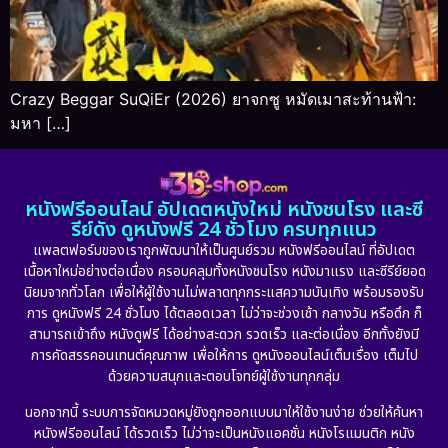
Crazy Beggar SuQiEr (2026) ยาจกซู หมัดเมาสะท้านฟ้า:
มหา […]
หนังฟรีออนไลน์ อัปเดตหนังใหม่ หนังชนโรง และซี
รีย์ดัง ดูหนังฟรี 24 ชั่วโมง ครบทุกแนว
แพลตฟอร์มของเราถูกพัฒนาให้เป็นศูนย์รวม หนังฟรีออนไลน์ ที่อัปเดต
เนื้อหาใหม่อย่างต่อเนื่อง ครอบคลุมทั้งหนังชนโรง หนังมาแรง และซีรีย์ยอด
นิยมจากทั่วโลก เพื่อให้ผู้ใช้งานไม่พลาดทุกกระแสความบันเทิง พร้อมรองรับ
การ ดูหนังฟรี 24 ชั่วโมง ได้ตลอดเวลา ไม่ว่าจะช่วงเช้า กลางวัน หรือดึก ก็
สามารถเข้าถึง หนังดูฟรี ได้อย่างสะดวก รวดเร็ว และต่อเนื่อง อีกทั้งยังมี
การคัดสรรคอนเทนต์คุณภาพ เพื่อให้การ ดูหนังออนไลน์เต็มเรื่อง เต็มไป
ด้วยความสนุกและตอบโจทย์ผู้ใช้งานทุกกลุ่ม
นอกจากนี้ ระบบการจัดหมวดหมู่ยังถูกออกแบบมาให้ใช้งานง่าย ช่วยให้ค้นหา
หนังฟรีออนไลน์ ได้รวดเร็ว ไม่ว่าจะเป็นหนังแอคชั่น หนังโรแมนติก หนัง