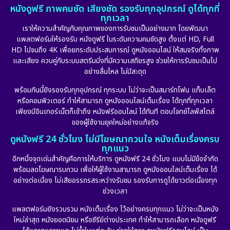
หนังดูฟรี ภาพคมชัด เสียงชัด รองรับทุกอุปกรณ์ ดูได้ทุกที่
ทุกเวลา
เราให้ความสำคัญกับคุณภาพของการรับชมเป็นอย่างมาก โดยพัฒนา
แพลตฟอร์มให้รองรับ หนังดูฟรี ในระดับความคมชัดสูง ตั้งแต่ HD, Full
HD ไปจนถึง 4K เพื่อยกระดับประสบการณ์ ดูหนังออนไลน์ ให้สมจริงทั้งภาพ
และเสียง ควบคู่กับระบบสตรีมมิ่งที่มีความเสถียรสูง ช่วยให้การรับชมเป็นไป
อย่างลื่นไหล ไม่มีสะดุด
พร้อมกันนี้ยังรองรับทุกอุปกรณ์ ทุกระบบ ไม่ว่าจะเป็นสมาร์ทโฟน แท็บเล็ต
หรือคอมพิวเตอร์ ทำให้สามารถ ดูหนังออนไลน์เต็มเรื่อง ได้ทุกที่ทุกเวลา
เพียงมีอินเทอร์เน็ตก็เข้าถึง หนังฟรีออนไลน์ ได้ทันที ตอบโจทย์ไลฟ์สไตล์
ของผู้ใช้งานยุคใหม่อย่างแท้จริง
ดูหนังฟรี 24 ชั่วโมง ไม่มีโฆษณากวนใจ หนังเต็มเรื่องครบ
ทุกแนว
อีกหนึ่งจุดเด่นสำคัญคือการให้บริการ ดูหนังฟรี 24 ชั่วโมง แบบไม่มีข้อจำกัด
พร้อมลดโฆษณารบกวน เพื่อให้ผู้ใช้งานสามารถ ดูหนังออนไลน์เต็มเรื่อง ได้
อย่างต่อเนื่อง ไม่เสียอรรถรสระหว่างรับชม รองรับการดูได้ยาวต่อเนื่องทุก
ช่วงเวลา
แพลตฟอร์มยังรวบรวม หนังเต็มเรื่อง ไว้อย่างครบทุกแนว ไม่ว่าจะเป็นหนัง
ใหม่ล่าสุด หนังยอดนิยม หรือซีรีย์ต่างประเทศ ทำให้สามารถเลือก หนังดูฟรี