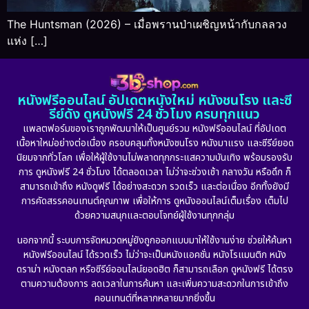
The Huntsman (2026) – เมื่อพรานป่าเผชิญหน้ากับกลลวง
แห่ง […]
หนังฟรีออนไลน์ อัปเดตหนังใหม่ หนังชนโรง และซี
รีย์ดัง ดูหนังฟรี 24 ชั่วโมง ครบทุกแนว
แพลตฟอร์มของเราถูกพัฒนาให้เป็นศูนย์รวม หนังฟรีออนไลน์ ที่อัปเดต
เนื้อหาใหม่อย่างต่อเนื่อง ครอบคลุมทั้งหนังชนโรง หนังมาแรง และซีรีย์ยอด
นิยมจากทั่วโลก เพื่อให้ผู้ใช้งานไม่พลาดทุกกระแสความบันเทิง พร้อมรองรับ
การ ดูหนังฟรี 24 ชั่วโมง ได้ตลอดเวลา ไม่ว่าจะช่วงเช้า กลางวัน หรือดึก ก็
สามารถเข้าถึง หนังดูฟรี ได้อย่างสะดวก รวดเร็ว และต่อเนื่อง อีกทั้งยังมี
การคัดสรรคอนเทนต์คุณภาพ เพื่อให้การ ดูหนังออนไลน์เต็มเรื่อง เต็มไป
ด้วยความสนุกและตอบโจทย์ผู้ใช้งานทุกกลุ่ม
นอกจากนี้ ระบบการจัดหมวดหมู่ยังถูกออกแบบมาให้ใช้งานง่าย ช่วยให้ค้นหา
หนังฟรีออนไลน์ ได้รวดเร็ว ไม่ว่าจะเป็นหนังแอคชั่น หนังโรแมนติก หนัง
ดราม่า หนังตลก หรือซีรีย์ออนไลน์ยอดฮิต ก็สามารถเลือก ดูหนังฟรี ได้ตรง
ตามความต้องการ ลดเวลาในการค้นหา และเพิ่มความสะดวกในการเข้าถึง
คอนเทนต์ที่หลากหลายมากยิ่งขึ้น