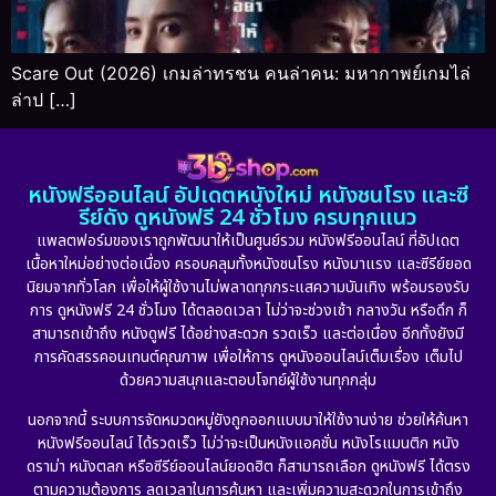
Scare Out (2026) เกมล่าทรชน คนล่าคน: มหากาพย์เกมไล่
ล่าป […]
หนังฟรีออนไลน์ อัปเดตหนังใหม่ หนังชนโรง และซี
รีย์ดัง ดูหนังฟรี 24 ชั่วโมง ครบทุกแนว
แพลตฟอร์มของเราถูกพัฒนาให้เป็นศูนย์รวม หนังฟรีออนไลน์ ที่อัปเดต
เนื้อหาใหม่อย่างต่อเนื่อง ครอบคลุมทั้งหนังชนโรง หนังมาแรง และซีรีย์ยอด
นิยมจากทั่วโลก เพื่อให้ผู้ใช้งานไม่พลาดทุกกระแสความบันเทิง พร้อมรองรับ
การ ดูหนังฟรี 24 ชั่วโมง ได้ตลอดเวลา ไม่ว่าจะช่วงเช้า กลางวัน หรือดึก ก็
สามารถเข้าถึง หนังดูฟรี ได้อย่างสะดวก รวดเร็ว และต่อเนื่อง อีกทั้งยังมี
การคัดสรรคอนเทนต์คุณภาพ เพื่อให้การ ดูหนังออนไลน์เต็มเรื่อง เต็มไป
ด้วยความสนุกและตอบโจทย์ผู้ใช้งานทุกกลุ่ม
นอกจากนี้ ระบบการจัดหมวดหมู่ยังถูกออกแบบมาให้ใช้งานง่าย ช่วยให้ค้นหา
หนังฟรีออนไลน์ ได้รวดเร็ว ไม่ว่าจะเป็นหนังแอคชั่น หนังโรแมนติก หนัง
ดราม่า หนังตลก หรือซีรีย์ออนไลน์ยอดฮิต ก็สามารถเลือก ดูหนังฟรี ได้ตรง
ตามความต้องการ ลดเวลาในการค้นหา และเพิ่มความสะดวกในการเข้าถึง