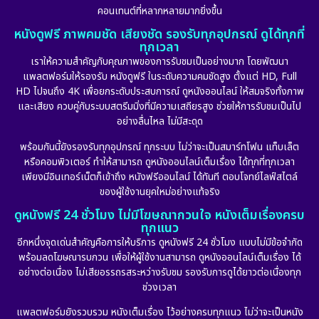
คอนเทนต์ที่หลากหลายมากยิ่งขึ้น
หนังดูฟรี ภาพคมชัด เสียงชัด รองรับทุกอุปกรณ์ ดูได้ทุกที่
ทุกเวลา
เราให้ความสำคัญกับคุณภาพของการรับชมเป็นอย่างมาก โดยพัฒนา
แพลตฟอร์มให้รองรับ หนังดูฟรี ในระดับความคมชัดสูง ตั้งแต่ HD, Full
HD ไปจนถึง 4K เพื่อยกระดับประสบการณ์ ดูหนังออนไลน์ ให้สมจริงทั้งภาพ
และเสียง ควบคู่กับระบบสตรีมมิ่งที่มีความเสถียรสูง ช่วยให้การรับชมเป็นไป
อย่างลื่นไหล ไม่มีสะดุด
พร้อมกันนี้ยังรองรับทุกอุปกรณ์ ทุกระบบ ไม่ว่าจะเป็นสมาร์ทโฟน แท็บเล็ต
หรือคอมพิวเตอร์ ทำให้สามารถ ดูหนังออนไลน์เต็มเรื่อง ได้ทุกที่ทุกเวลา
เพียงมีอินเทอร์เน็ตก็เข้าถึง หนังฟรีออนไลน์ ได้ทันที ตอบโจทย์ไลฟ์สไตล์
ของผู้ใช้งานยุคใหม่อย่างแท้จริง
ดูหนังฟรี 24 ชั่วโมง ไม่มีโฆษณากวนใจ หนังเต็มเรื่องครบ
ทุกแนว
อีกหนึ่งจุดเด่นสำคัญคือการให้บริการ ดูหนังฟรี 24 ชั่วโมง แบบไม่มีข้อจำกัด
พร้อมลดโฆษณารบกวน เพื่อให้ผู้ใช้งานสามารถ ดูหนังออนไลน์เต็มเรื่อง ได้
อย่างต่อเนื่อง ไม่เสียอรรถรสระหว่างรับชม รองรับการดูได้ยาวต่อเนื่องทุก
ช่วงเวลา
แพลตฟอร์มยังรวบรวม หนังเต็มเรื่อง ไว้อย่างครบทุกแนว ไม่ว่าจะเป็นหนัง