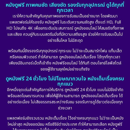
หนังดูฟรี ภาพคมชัด เสียงชัด รองรับทุกอุปกรณ์ ดูได้ทุกที่
ทุกเวลา
เราให้ความสำคัญกับคุณภาพของการรับชมเป็นอย่างมาก โดยพัฒนา
แพลตฟอร์มให้รองรับ หนังดูฟรี ในระดับความคมชัดสูง ตั้งแต่ HD, Full
HD ไปจนถึง 4K เพื่อยกระดับประสบการณ์ ดูหนังออนไลน์ ให้สมจริงทั้งภาพ
และเสียง ควบคู่กับระบบสตรีมมิ่งที่มีความเสถียรสูง ช่วยให้การรับชมเป็นไป
อย่างลื่นไหล ไม่มีสะดุด
พร้อมกันนี้ยังรองรับทุกอุปกรณ์ ทุกระบบ ไม่ว่าจะเป็นสมาร์ทโฟน แท็บเล็ต
หรือคอมพิวเตอร์ ทำให้สามารถ ดูหนังออนไลน์เต็มเรื่อง ได้ทุกที่ทุกเวลา
เพียงมีอินเทอร์เน็ตก็เข้าถึง หนังฟรีออนไลน์ ได้ทันที ตอบโจทย์ไลฟ์สไตล์
ของผู้ใช้งานยุคใหม่อย่างแท้จริง
ดูหนังฟรี 24 ชั่วโมง ไม่มีโฆษณากวนใจ หนังเต็มเรื่องครบ
ทุกแนว
อีกหนึ่งจุดเด่นสำคัญคือการให้บริการ ดูหนังฟรี 24 ชั่วโมง แบบไม่มีข้อจำกัด
พร้อมลดโฆษณารบกวน เพื่อให้ผู้ใช้งานสามารถ ดูหนังออนไลน์เต็มเรื่อง ได้
อย่างต่อเนื่อง ไม่เสียอรรถรสระหว่างรับชม รองรับการดูได้ยาวต่อเนื่องทุก
ช่วงเวลา
แพลตฟอร์มยังรวบรวม หนังเต็มเรื่อง ไว้อย่างครบทุกแนว ไม่ว่าจะเป็นหนัง
ใหม่ล่าสุด หนังยอดนิยม หรือซีรีย์ต่างประเทศ ทำให้สามารถเลือก หนังดูฟรี