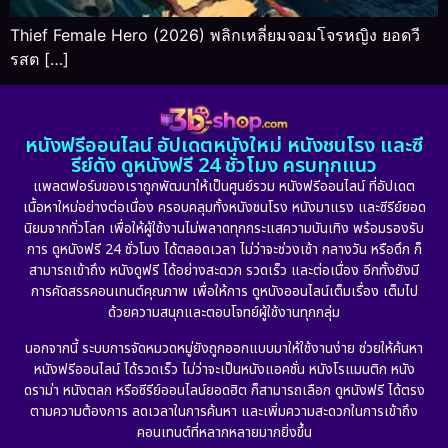
Thief Female Hero (2026) พลิกเหลี่ยมจอมโจรหญิง ยอดวี
รสต […]
หนังฟรีออนไลน์ อัปเดตหนังใหม่ หนังชนโรง และซี
รีย์ดัง ดูหนังฟรี 24 ชั่วโมง ครบทุกแนว
แพลตฟอร์มของเราถูกพัฒนาให้เป็นศูนย์รวม หนังฟรีออนไลน์ ที่อัปเดต
เนื้อหาใหม่อย่างต่อเนื่อง ครอบคลุมทั้งหนังชนโรง หนังมาแรง และซีรีย์ยอด
นิยมจากทั่วโลก เพื่อให้ผู้ใช้งานไม่พลาดทุกกระแสความบันเทิง พร้อมรองรับ
การ ดูหนังฟรี 24 ชั่วโมง ได้ตลอดเวลา ไม่ว่าจะช่วงเช้า กลางวัน หรือดึก ก็
สามารถเข้าถึง หนังดูฟรี ได้อย่างสะดวก รวดเร็ว และต่อเนื่อง อีกทั้งยังมี
การคัดสรรคอนเทนต์คุณภาพ เพื่อให้การ ดูหนังออนไลน์เต็มเรื่อง เต็มไป
ด้วยความสนุกและตอบโจทย์ผู้ใช้งานทุกกลุ่ม
นอกจากนี้ ระบบการจัดหมวดหมู่ยังถูกออกแบบมาให้ใช้งานง่าย ช่วยให้ค้นหา
หนังฟรีออนไลน์ ได้รวดเร็ว ไม่ว่าจะเป็นหนังแอคชั่น หนังโรแมนติก หนัง
ดราม่า หนังตลก หรือซีรีย์ออนไลน์ยอดฮิต ก็สามารถเลือก ดูหนังฟรี ได้ตรง
ตามความต้องการ ลดเวลาในการค้นหา และเพิ่มความสะดวกในการเข้าถึง
คอนเทนต์ที่หลากหลายมากยิ่งขึ้น