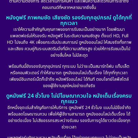
ตามความต้องการ ลดเวลาในการค้นหา และเพิ่มความสะดวกในการเข้าถึง
คอนเทนต์ที่หลากหลายมากยิ่งขึ้น
หนังดูฟรี ภาพคมชัด เสียงชัด รองรับทุกอุปกรณ์ ดูได้ทุกที่
ทุกเวลา
เราให้ความสำคัญกับคุณภาพของการรับชมเป็นอย่างมาก โดยพัฒนา
แพลตฟอร์มให้รองรับ หนังดูฟรี ในระดับความคมชัดสูง ตั้งแต่ HD, Full
HD ไปจนถึง 4K เพื่อยกระดับประสบการณ์ ดูหนังออนไลน์ ให้สมจริงทั้งภาพ
และเสียง ควบคู่กับระบบสตรีมมิ่งที่มีความเสถียรสูง ช่วยให้การรับชมเป็นไป
อย่างลื่นไหล ไม่มีสะดุด
พร้อมกันนี้ยังรองรับทุกอุปกรณ์ ทุกระบบ ไม่ว่าจะเป็นสมาร์ทโฟน แท็บเล็ต
หรือคอมพิวเตอร์ ทำให้สามารถ ดูหนังออนไลน์เต็มเรื่อง ได้ทุกที่ทุกเวลา
เพียงมีอินเทอร์เน็ตก็เข้าถึง หนังฟรีออนไลน์ ได้ทันที ตอบโจทย์ไลฟ์สไตล์
ของผู้ใช้งานยุคใหม่อย่างแท้จริง
ดูหนังฟรี 24 ชั่วโมง ไม่มีโฆษณากวนใจ หนังเต็มเรื่องครบ
ทุกแนว
อีกหนึ่งจุดเด่นสำคัญคือการให้บริการ ดูหนังฟรี 24 ชั่วโมง แบบไม่มีข้อจำกัด
พร้อมลดโฆษณารบกวน เพื่อให้ผู้ใช้งานสามารถ ดูหนังออนไลน์เต็มเรื่อง ได้
อย่างต่อเนื่อง ไม่เสียอรรถรสระหว่างรับชม รองรับการดูได้ยาวต่อเนื่องทุก
ช่วงเวลา
แพลตฟอร์มยังรวบรวม หนังเต็มเรื่อง ไว้อย่างครบทุกแนว ไม่ว่าจะเป็นหนัง