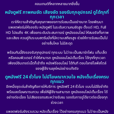
คอนเทนต์ที่หลากหลายมากยิ่งขึ้น
หนังดูฟรี ภาพคมชัด เสียงชัด รองรับทุกอุปกรณ์ ดูได้ทุกที่
ทุกเวลา
เราให้ความสำคัญกับคุณภาพของการรับชมเป็นอย่างมาก โดยพัฒนา
แพลตฟอร์มให้รองรับ หนังดูฟรี ในระดับความคมชัดสูง ตั้งแต่ HD, Full
HD ไปจนถึง 4K เพื่อยกระดับประสบการณ์ ดูหนังออนไลน์ ให้สมจริงทั้งภาพ
และเสียง ควบคู่กับระบบสตรีมมิ่งที่มีความเสถียรสูง ช่วยให้การรับชมเป็นไป
อย่างลื่นไหล ไม่มีสะดุด
พร้อมกันนี้ยังรองรับทุกอุปกรณ์ ทุกระบบ ไม่ว่าจะเป็นสมาร์ทโฟน แท็บเล็ต
หรือคอมพิวเตอร์ ทำให้สามารถ ดูหนังออนไลน์เต็มเรื่อง ได้ทุกที่ทุกเวลา
เพียงมีอินเทอร์เน็ตก็เข้าถึง หนังฟรีออนไลน์ ได้ทันที ตอบโจทย์ไลฟ์สไตล์
ของผู้ใช้งานยุคใหม่อย่างแท้จริง
ดูหนังฟรี 24 ชั่วโมง ไม่มีโฆษณากวนใจ หนังเต็มเรื่องครบ
ทุกแนว
อีกหนึ่งจุดเด่นสำคัญคือการให้บริการ ดูหนังฟรี 24 ชั่วโมง แบบไม่มีข้อจำกัด
พร้อมลดโฆษณารบกวน เพื่อให้ผู้ใช้งานสามารถ ดูหนังออนไลน์เต็มเรื่อง ได้
อย่างต่อเนื่อง ไม่เสียอรรถรสระหว่างรับชม รองรับการดูได้ยาวต่อเนื่องทุก
ช่วงเวลา
แพลตฟอร์มยังรวบรวม หนังเต็มเรื่อง ไว้อย่างครบทุกแนว ไม่ว่าจะเป็นหนัง