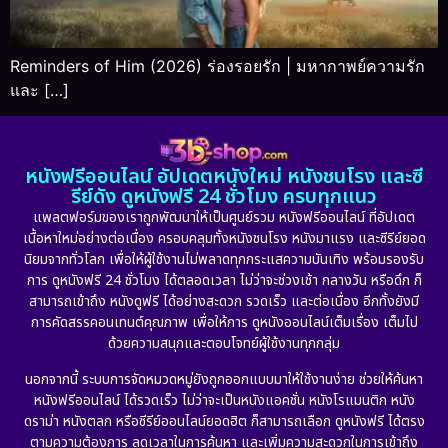
Reminders of Him (2026) ร่องรอยรัก | มหากาพย์ความรัก
และ […]
หนังฟรีออนไลน์ อัปเดตหนังใหม่ หนังชนโรง และซี
รีย์ดัง ดูหนังฟรี 24 ชั่วโมง ครบทุกแนว
แพลตฟอร์มของเราถูกพัฒนาให้เป็นศูนย์รวม หนังฟรีออนไลน์ ที่อัปเดต
เนื้อหาใหม่อย่างต่อเนื่อง ครอบคลุมทั้งหนังชนโรง หนังมาแรง และซีรีย์ยอด
นิยมจากทั่วโลก เพื่อให้ผู้ใช้งานไม่พลาดทุกกระแสความบันเทิง พร้อมรองรับ
การ ดูหนังฟรี 24 ชั่วโมง ได้ตลอดเวลา ไม่ว่าจะช่วงเช้า กลางวัน หรือดึก ก็
สามารถเข้าถึง หนังดูฟรี ได้อย่างสะดวก รวดเร็ว และต่อเนื่อง อีกทั้งยังมี
การคัดสรรคอนเทนต์คุณภาพ เพื่อให้การ ดูหนังออนไลน์เต็มเรื่อง เต็มไป
ด้วยความสนุกและตอบโจทย์ผู้ใช้งานทุกกลุ่ม
นอกจากนี้ ระบบการจัดหมวดหมู่ยังถูกออกแบบมาให้ใช้งานง่าย ช่วยให้ค้นหา
หนังฟรีออนไลน์ ได้รวดเร็ว ไม่ว่าจะเป็นหนังแอคชั่น หนังโรแมนติก หนัง
ดราม่า หนังตลก หรือซีรีย์ออนไลน์ยอดฮิต ก็สามารถเลือก ดูหนังฟรี ได้ตรง
ตามความต้องการ ลดเวลาในการค้นหา และเพิ่มความสะดวกในการเข้าถึง