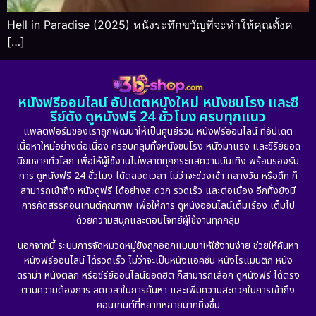
Hell in Paradise (2025) หนังระทึกขวัญที่จะทำให้คุณตั้งค
[…]
หนังฟรีออนไลน์ อัปเดตหนังใหม่ หนังชนโรง และซี
รีย์ดัง ดูหนังฟรี 24 ชั่วโมง ครบทุกแนว
แพลตฟอร์มของเราถูกพัฒนาให้เป็นศูนย์รวม หนังฟรีออนไลน์ ที่อัปเดต
เนื้อหาใหม่อย่างต่อเนื่อง ครอบคลุมทั้งหนังชนโรง หนังมาแรง และซีรีย์ยอด
นิยมจากทั่วโลก เพื่อให้ผู้ใช้งานไม่พลาดทุกกระแสความบันเทิง พร้อมรองรับ
การ ดูหนังฟรี 24 ชั่วโมง ได้ตลอดเวลา ไม่ว่าจะช่วงเช้า กลางวัน หรือดึก ก็
สามารถเข้าถึง หนังดูฟรี ได้อย่างสะดวก รวดเร็ว และต่อเนื่อง อีกทั้งยังมี
การคัดสรรคอนเทนต์คุณภาพ เพื่อให้การ ดูหนังออนไลน์เต็มเรื่อง เต็มไป
ด้วยความสนุกและตอบโจทย์ผู้ใช้งานทุกกลุ่ม
นอกจากนี้ ระบบการจัดหมวดหมู่ยังถูกออกแบบมาให้ใช้งานง่าย ช่วยให้ค้นหา
หนังฟรีออนไลน์ ได้รวดเร็ว ไม่ว่าจะเป็นหนังแอคชั่น หนังโรแมนติก หนัง
ดราม่า หนังตลก หรือซีรีย์ออนไลน์ยอดฮิต ก็สามารถเลือก ดูหนังฟรี ได้ตรง
ตามความต้องการ ลดเวลาในการค้นหา และเพิ่มความสะดวกในการเข้าถึง
คอนเทนต์ที่หลากหลายมากยิ่งขึ้น