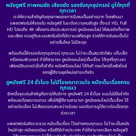
หนังดูฟรี ภาพคมชัด เสียงชัด รองรับทุกอุปกรณ์ ดูได้ทุกที่
ทุกเวลา
เราให้ความสำคัญกับคุณภาพของการรับชมเป็นอย่างมาก โดยพัฒนา
แพลตฟอร์มให้รองรับ หนังดูฟรี ในระดับความคมชัดสูง ตั้งแต่ HD, Full
HD ไปจนถึง 4K เพื่อยกระดับประสบการณ์ ดูหนังออนไลน์ ให้สมจริงทั้งภาพ
และเสียง ควบคู่กับระบบสตรีมมิ่งที่มีความเสถียรสูง ช่วยให้การรับชมเป็นไป
อย่างลื่นไหล ไม่มีสะดุด
พร้อมกันนี้ยังรองรับทุกอุปกรณ์ ทุกระบบ ไม่ว่าจะเป็นสมาร์ทโฟน แท็บเล็ต
หรือคอมพิวเตอร์ ทำให้สามารถ ดูหนังออนไลน์เต็มเรื่อง ได้ทุกที่ทุกเวลา
เพียงมีอินเทอร์เน็ตก็เข้าถึง หนังฟรีออนไลน์ ได้ทันที ตอบโจทย์ไลฟ์สไตล์
ของผู้ใช้งานยุคใหม่อย่างแท้จริง
ดูหนังฟรี 24 ชั่วโมง ไม่มีโฆษณากวนใจ หนังเต็มเรื่องครบ
ทุกแนว
อีกหนึ่งจุดเด่นสำคัญคือการให้บริการ ดูหนังฟรี 24 ชั่วโมง แบบไม่มีข้อจำกัด
พร้อมลดโฆษณารบกวน เพื่อให้ผู้ใช้งานสามารถ ดูหนังออนไลน์เต็มเรื่อง ได้
อย่างต่อเนื่อง ไม่เสียอรรถรสระหว่างรับชม รองรับการดูได้ยาวต่อเนื่องทุก
ช่วงเวลา
แพลตฟอร์มยังรวบรวม หนังเต็มเรื่อง ไว้อย่างครบทุกแนว ไม่ว่าจะเป็นหนัง
ใหม่ล่าสุด หนังยอดนิยม หรือซีรีย์ต่างประเทศ ทำให้สามารถเลือก หนังดูฟรี