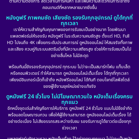
ตามความต้องการ ลดเวลาในการค้นหา และเพิ่มความสะดวกในการเข้าถึง
คอนเทนต์ที่หลากหลายมากยิ่งขึ้น
หนังดูฟรี ภาพคมชัด เสียงชัด รองรับทุกอุปกรณ์ ดูได้ทุกที่
ทุกเวลา
เราให้ความสำคัญกับคุณภาพของการรับชมเป็นอย่างมาก โดยพัฒนา
แพลตฟอร์มให้รองรับ หนังดูฟรี ในระดับความคมชัดสูง ตั้งแต่ HD, Full
HD ไปจนถึง 4K เพื่อยกระดับประสบการณ์ ดูหนังออนไลน์ ให้สมจริงทั้งภาพ
และเสียง ควบคู่กับระบบสตรีมมิ่งที่มีความเสถียรสูง ช่วยให้การรับชมเป็นไป
อย่างลื่นไหล ไม่มีสะดุด
พร้อมกันนี้ยังรองรับทุกอุปกรณ์ ทุกระบบ ไม่ว่าจะเป็นสมาร์ทโฟน แท็บเล็ต
หรือคอมพิวเตอร์ ทำให้สามารถ ดูหนังออนไลน์เต็มเรื่อง ได้ทุกที่ทุกเวลา
เพียงมีอินเทอร์เน็ตก็เข้าถึง หนังฟรีออนไลน์ ได้ทันที ตอบโจทย์ไลฟ์สไตล์
ของผู้ใช้งานยุคใหม่อย่างแท้จริง
ดูหนังฟรี 24 ชั่วโมง ไม่มีโฆษณากวนใจ หนังเต็มเรื่องครบ
ทุกแนว
อีกหนึ่งจุดเด่นสำคัญคือการให้บริการ ดูหนังฟรี 24 ชั่วโมง แบบไม่มีข้อจำกัด
พร้อมลดโฆษณารบกวน เพื่อให้ผู้ใช้งานสามารถ ดูหนังออนไลน์เต็มเรื่อง ได้
อย่างต่อเนื่อง ไม่เสียอรรถรสระหว่างรับชม รองรับการดูได้ยาวต่อเนื่องทุก
ช่วงเวลา
แพลตฟอร์มยังรวบรวม หนังเต็มเรื่อง ไว้อย่างครบทุกแนว ไม่ว่าจะเป็นหนัง