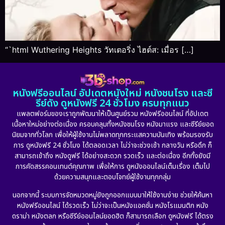
“`html Wuthering Heights วัทเตอริ่ง ไฮต์ส: เมื่อร […]
หนังฟรีออนไลน์ อัปเดตหนังใหม่ หนังชนโรง และซี
รีย์ดัง ดูหนังฟรี 24 ชั่วโมง ครบทุกแนว
แพลตฟอร์มของเราถูกพัฒนาให้เป็นศูนย์รวม หนังฟรีออนไลน์ ที่อัปเดต
เนื้อหาใหม่อย่างต่อเนื่อง ครอบคลุมทั้งหนังชนโรง หนังมาแรง และซีรีย์ยอด
นิยมจากทั่วโลก เพื่อให้ผู้ใช้งานไม่พลาดทุกกระแสความบันเทิง พร้อมรองรับ
การ ดูหนังฟรี 24 ชั่วโมง ได้ตลอดเวลา ไม่ว่าจะช่วงเช้า กลางวัน หรือดึก ก็
สามารถเข้าถึง หนังดูฟรี ได้อย่างสะดวก รวดเร็ว และต่อเนื่อง อีกทั้งยังมี
การคัดสรรคอนเทนต์คุณภาพ เพื่อให้การ ดูหนังออนไลน์เต็มเรื่อง เต็มไป
ด้วยความสนุกและตอบโจทย์ผู้ใช้งานทุกกลุ่ม
นอกจากนี้ ระบบการจัดหมวดหมู่ยังถูกออกแบบมาให้ใช้งานง่าย ช่วยให้ค้นหา
หนังฟรีออนไลน์ ได้รวดเร็ว ไม่ว่าจะเป็นหนังแอคชั่น หนังโรแมนติก หนัง
ดราม่า หนังตลก หรือซีรีย์ออนไลน์ยอดฮิต ก็สามารถเลือก ดูหนังฟรี ได้ตรง