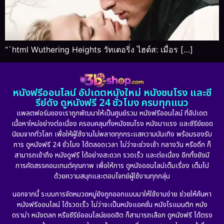
“`html Wuthering Heights วัทเตอริ่ง ไฮต์ส: เมื่อร […]
หนังฟรีออนไลน์ อัปเดตหนังใหม่ หนังชนโรง และซี
รีย์ดัง ดูหนังฟรี 24 ชั่วโมง ครบทุกแนว
แพลตฟอร์มของเราถูกพัฒนาให้เป็นศูนย์รวม หนังฟรีออนไลน์ ที่อัปเดต
เนื้อหาใหม่อย่างต่อเนื่อง ครอบคลุมทั้งหนังชนโรง หนังมาแรง และซีรีย์ยอด
นิยมจากทั่วโลก เพื่อให้ผู้ใช้งานไม่พลาดทุกกระแสความบันเทิง พร้อมรองรับ
การ ดูหนังฟรี 24 ชั่วโมง ได้ตลอดเวลา ไม่ว่าจะช่วงเช้า กลางวัน หรือดึก ก็
สามารถเข้าถึง หนังดูฟรี ได้อย่างสะดวก รวดเร็ว และต่อเนื่อง อีกทั้งยังมี
การคัดสรรคอนเทนต์คุณภาพ เพื่อให้การ ดูหนังออนไลน์เต็มเรื่อง เต็มไป
ด้วยความสนุกและตอบโจทย์ผู้ใช้งานทุกกลุ่ม
นอกจากนี้ ระบบการจัดหมวดหมู่ยังถูกออกแบบมาให้ใช้งานง่าย ช่วยให้ค้นหา
หนังฟรีออนไลน์ ได้รวดเร็ว ไม่ว่าจะเป็นหนังแอคชั่น หนังโรแมนติก หนัง
ดราม่า หนังตลก หรือซีรีย์ออนไลน์ยอดฮิต ก็สามารถเลือก ดูหนังฟรี ได้ตรง