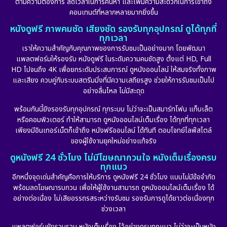
ตามความต้องการ ลดเวลาในการค้นหา และเพิ่มความสะดวกในการเข้าถึง
คอนเทนต์ที่หลากหลายมากยิ่งขึ้น
หนังดูฟรี ภาพคมชัด เสียงชัด รองรับทุกอุปกรณ์ ดูได้ทุกที่
ทุกเวลา
เราให้ความสำคัญกับคุณภาพของการรับชมเป็นอย่างมาก โดยพัฒนา
แพลตฟอร์มให้รองรับ หนังดูฟรี ในระดับความคมชัดสูง ตั้งแต่ HD, Full
HD ไปจนถึง 4K เพื่อยกระดับประสบการณ์ ดูหนังออนไลน์ ให้สมจริงทั้งภาพ
และเสียง ควบคู่กับระบบสตรีมมิ่งที่มีความเสถียรสูง ช่วยให้การรับชมเป็นไป
อย่างลื่นไหล ไม่มีสะดุด
พร้อมกันนี้ยังรองรับทุกอุปกรณ์ ทุกระบบ ไม่ว่าจะเป็นสมาร์ทโฟน แท็บเล็ต
หรือคอมพิวเตอร์ ทำให้สามารถ ดูหนังออนไลน์เต็มเรื่อง ได้ทุกที่ทุกเวลา
เพียงมีอินเทอร์เน็ตก็เข้าถึง หนังฟรีออนไลน์ ได้ทันที ตอบโจทย์ไลฟ์สไตล์
ของผู้ใช้งานยุคใหม่อย่างแท้จริง
ดูหนังฟรี 24 ชั่วโมง ไม่มีโฆษณากวนใจ หนังเต็มเรื่องครบ
ทุกแนว
อีกหนึ่งจุดเด่นสำคัญคือการให้บริการ ดูหนังฟรี 24 ชั่วโมง แบบไม่มีข้อจำกัด
พร้อมลดโฆษณารบกวน เพื่อให้ผู้ใช้งานสามารถ ดูหนังออนไลน์เต็มเรื่อง ได้
อย่างต่อเนื่อง ไม่เสียอรรถรสระหว่างรับชม รองรับการดูได้ยาวต่อเนื่องทุก
ช่วงเวลา
แพลตฟอร์มยังรวบรวม หนังเต็มเรื่อง ไว้อย่างครบทุกแนว ไม่ว่าจะเป็นหนัง