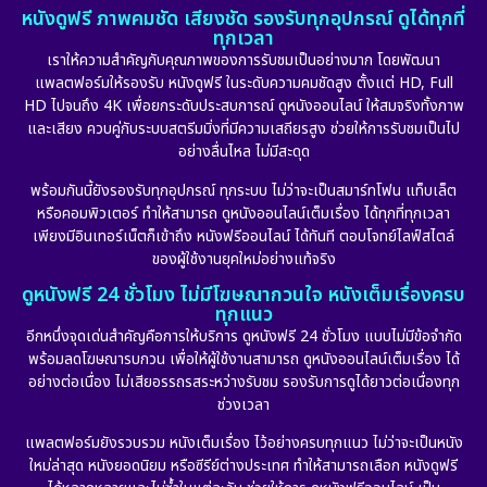
หนังดูฟรี ภาพคมชัด เสียงชัด รองรับทุกอุปกรณ์ ดูได้ทุกที่
ทุกเวลา
เราให้ความสำคัญกับคุณภาพของการรับชมเป็นอย่างมาก โดยพัฒนา
แพลตฟอร์มให้รองรับ หนังดูฟรี ในระดับความคมชัดสูง ตั้งแต่ HD, Full
HD ไปจนถึง 4K เพื่อยกระดับประสบการณ์ ดูหนังออนไลน์ ให้สมจริงทั้งภาพ
และเสียง ควบคู่กับระบบสตรีมมิ่งที่มีความเสถียรสูง ช่วยให้การรับชมเป็นไป
อย่างลื่นไหล ไม่มีสะดุด
พร้อมกันนี้ยังรองรับทุกอุปกรณ์ ทุกระบบ ไม่ว่าจะเป็นสมาร์ทโฟน แท็บเล็ต
หรือคอมพิวเตอร์ ทำให้สามารถ ดูหนังออนไลน์เต็มเรื่อง ได้ทุกที่ทุกเวลา
เพียงมีอินเทอร์เน็ตก็เข้าถึง หนังฟรีออนไลน์ ได้ทันที ตอบโจทย์ไลฟ์สไตล์
ของผู้ใช้งานยุคใหม่อย่างแท้จริง
ดูหนังฟรี 24 ชั่วโมง ไม่มีโฆษณากวนใจ หนังเต็มเรื่องครบ
ทุกแนว
อีกหนึ่งจุดเด่นสำคัญคือการให้บริการ ดูหนังฟรี 24 ชั่วโมง แบบไม่มีข้อจำกัด
พร้อมลดโฆษณารบกวน เพื่อให้ผู้ใช้งานสามารถ ดูหนังออนไลน์เต็มเรื่อง ได้
อย่างต่อเนื่อง ไม่เสียอรรถรสระหว่างรับชม รองรับการดูได้ยาวต่อเนื่องทุก
ช่วงเวลา
แพลตฟอร์มยังรวบรวม หนังเต็มเรื่อง ไว้อย่างครบทุกแนว ไม่ว่าจะเป็นหนัง
ใหม่ล่าสุด หนังยอดนิยม หรือซีรีย์ต่างประเทศ ทำให้สามารถเลือก หนังดูฟรี