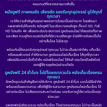
คอนเทนต์ที่หลากหลายมากยิ่งขึ้น
หนังดูฟรี ภาพคมชัด เสียงชัด รองรับทุกอุปกรณ์ ดูได้ทุกที่
ทุกเวลา
เราให้ความสำคัญกับคุณภาพของการรับชมเป็นอย่างมาก โดยพัฒนา
แพลตฟอร์มให้รองรับ หนังดูฟรี ในระดับความคมชัดสูง ตั้งแต่ HD, Full
HD ไปจนถึง 4K เพื่อยกระดับประสบการณ์ ดูหนังออนไลน์ ให้สมจริงทั้งภาพ
และเสียง ควบคู่กับระบบสตรีมมิ่งที่มีความเสถียรสูง ช่วยให้การรับชมเป็นไป
อย่างลื่นไหล ไม่มีสะดุด
พร้อมกันนี้ยังรองรับทุกอุปกรณ์ ทุกระบบ ไม่ว่าจะเป็นสมาร์ทโฟน แท็บเล็ต
หรือคอมพิวเตอร์ ทำให้สามารถ ดูหนังออนไลน์เต็มเรื่อง ได้ทุกที่ทุกเวลา
เพียงมีอินเทอร์เน็ตก็เข้าถึง หนังฟรีออนไลน์ ได้ทันที ตอบโจทย์ไลฟ์สไตล์
ของผู้ใช้งานยุคใหม่อย่างแท้จริง
ดูหนังฟรี 24 ชั่วโมง ไม่มีโฆษณากวนใจ หนังเต็มเรื่องครบ
ทุกแนว
อีกหนึ่งจุดเด่นสำคัญคือการให้บริการ ดูหนังฟรี 24 ชั่วโมง แบบไม่มีข้อจำกัด
พร้อมลดโฆษณารบกวน เพื่อให้ผู้ใช้งานสามารถ ดูหนังออนไลน์เต็มเรื่อง ได้
อย่างต่อเนื่อง ไม่เสียอรรถรสระหว่างรับชม รองรับการดูได้ยาวต่อเนื่องทุก
ช่วงเวลา
แพลตฟอร์มยังรวบรวม หนังเต็มเรื่อง ไว้อย่างครบทุกแนว ไม่ว่าจะเป็นหนัง