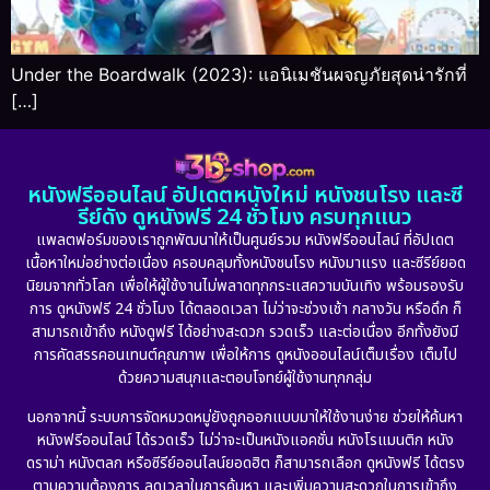
Under the Boardwalk (2023): แอนิเมชันผจญภัยสุดน่ารักที่
[…]
หนังฟรีออนไลน์ อัปเดตหนังใหม่ หนังชนโรง และซี
รีย์ดัง ดูหนังฟรี 24 ชั่วโมง ครบทุกแนว
แพลตฟอร์มของเราถูกพัฒนาให้เป็นศูนย์รวม หนังฟรีออนไลน์ ที่อัปเดต
เนื้อหาใหม่อย่างต่อเนื่อง ครอบคลุมทั้งหนังชนโรง หนังมาแรง และซีรีย์ยอด
นิยมจากทั่วโลก เพื่อให้ผู้ใช้งานไม่พลาดทุกกระแสความบันเทิง พร้อมรองรับ
การ ดูหนังฟรี 24 ชั่วโมง ได้ตลอดเวลา ไม่ว่าจะช่วงเช้า กลางวัน หรือดึก ก็
สามารถเข้าถึง หนังดูฟรี ได้อย่างสะดวก รวดเร็ว และต่อเนื่อง อีกทั้งยังมี
การคัดสรรคอนเทนต์คุณภาพ เพื่อให้การ ดูหนังออนไลน์เต็มเรื่อง เต็มไป
ด้วยความสนุกและตอบโจทย์ผู้ใช้งานทุกกลุ่ม
นอกจากนี้ ระบบการจัดหมวดหมู่ยังถูกออกแบบมาให้ใช้งานง่าย ช่วยให้ค้นหา
หนังฟรีออนไลน์ ได้รวดเร็ว ไม่ว่าจะเป็นหนังแอคชั่น หนังโรแมนติก หนัง
ดราม่า หนังตลก หรือซีรีย์ออนไลน์ยอดฮิต ก็สามารถเลือก ดูหนังฟรี ได้ตรง
ตามความต้องการ ลดเวลาในการค้นหา และเพิ่มความสะดวกในการเข้าถึง