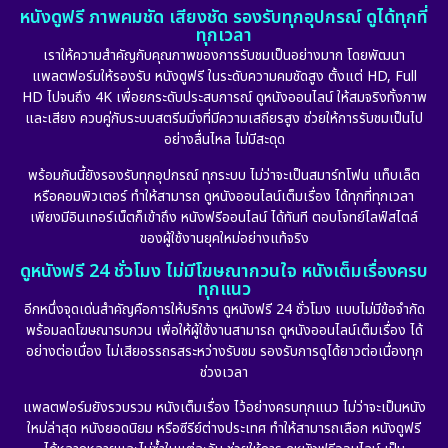
หนังดูฟรี ภาพคมชัด เสียงชัด รองรับทุกอุปกรณ์ ดูได้ทุกที่
ทุกเวลา
เราให้ความสำคัญกับคุณภาพของการรับชมเป็นอย่างมาก โดยพัฒนา
แพลตฟอร์มให้รองรับ หนังดูฟรี ในระดับความคมชัดสูง ตั้งแต่ HD, Full
HD ไปจนถึง 4K เพื่อยกระดับประสบการณ์ ดูหนังออนไลน์ ให้สมจริงทั้งภาพ
และเสียง ควบคู่กับระบบสตรีมมิ่งที่มีความเสถียรสูง ช่วยให้การรับชมเป็นไป
อย่างลื่นไหล ไม่มีสะดุด
พร้อมกันนี้ยังรองรับทุกอุปกรณ์ ทุกระบบ ไม่ว่าจะเป็นสมาร์ทโฟน แท็บเล็ต
หรือคอมพิวเตอร์ ทำให้สามารถ ดูหนังออนไลน์เต็มเรื่อง ได้ทุกที่ทุกเวลา
เพียงมีอินเทอร์เน็ตก็เข้าถึง หนังฟรีออนไลน์ ได้ทันที ตอบโจทย์ไลฟ์สไตล์
ของผู้ใช้งานยุคใหม่อย่างแท้จริง
ดูหนังฟรี 24 ชั่วโมง ไม่มีโฆษณากวนใจ หนังเต็มเรื่องครบ
ทุกแนว
อีกหนึ่งจุดเด่นสำคัญคือการให้บริการ ดูหนังฟรี 24 ชั่วโมง แบบไม่มีข้อจำกัด
พร้อมลดโฆษณารบกวน เพื่อให้ผู้ใช้งานสามารถ ดูหนังออนไลน์เต็มเรื่อง ได้
อย่างต่อเนื่อง ไม่เสียอรรถรสระหว่างรับชม รองรับการดูได้ยาวต่อเนื่องทุก
ช่วงเวลา
แพลตฟอร์มยังรวบรวม หนังเต็มเรื่อง ไว้อย่างครบทุกแนว ไม่ว่าจะเป็นหนัง
ใหม่ล่าสุด หนังยอดนิยม หรือซีรีย์ต่างประเทศ ทำให้สามารถเลือก หนังดูฟรี