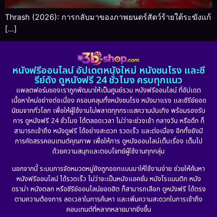
Thrash (2026): การกลับมาของภาพยนตร์สัตว์ร้ายใต้ระฆังแก้
[…]
หนังฟรีออนไลน์ อัปเดตหนังใหม่ หนังชนโรง และซี
รีย์ดัง ดูหนังฟรี 24 ชั่วโมง ครบทุกแนว
แพลตฟอร์มของเราถูกพัฒนาให้เป็นศูนย์รวม หนังฟรีออนไลน์ ที่อัปเดต
เนื้อหาใหม่อย่างต่อเนื่อง ครอบคลุมทั้งหนังชนโรง หนังมาแรง และซีรีย์ยอด
นิยมจากทั่วโลก เพื่อให้ผู้ใช้งานไม่พลาดทุกกระแสความบันเทิง พร้อมรองรับ
การ ดูหนังฟรี 24 ชั่วโมง ได้ตลอดเวลา ไม่ว่าจะช่วงเช้า กลางวัน หรือดึก ก็
สามารถเข้าถึง หนังดูฟรี ได้อย่างสะดวก รวดเร็ว และต่อเนื่อง อีกทั้งยังมี
การคัดสรรคอนเทนต์คุณภาพ เพื่อให้การ ดูหนังออนไลน์เต็มเรื่อง เต็มไป
ด้วยความสนุกและตอบโจทย์ผู้ใช้งานทุกกลุ่ม
นอกจากนี้ ระบบการจัดหมวดหมู่ยังถูกออกแบบมาให้ใช้งานง่าย ช่วยให้ค้นหา
หนังฟรีออนไลน์ ได้รวดเร็ว ไม่ว่าจะเป็นหนังแอคชั่น หนังโรแมนติก หนัง
ดราม่า หนังตลก หรือซีรีย์ออนไลน์ยอดฮิต ก็สามารถเลือก ดูหนังฟรี ได้ตรง
ตามความต้องการ ลดเวลาในการค้นหา และเพิ่มความสะดวกในการเข้าถึง
คอนเทนต์ที่หลากหลายมากยิ่งขึ้น