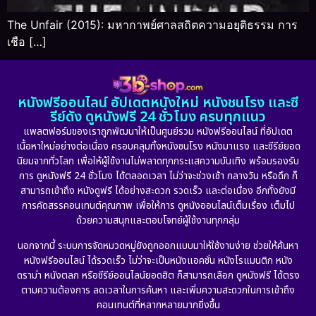
The Unfair (2015): มหากาพย์ศาลสถิตความอยุติธรรม การ
เชือ […]
หนังฟรีออนไลน์ อัปเดตหนังใหม่ หนังชนโรง และซี
รีย์ดัง ดูหนังฟรี 24 ชั่วโมง ครบทุกแนว
แพลตฟอร์มของเราถูกพัฒนาให้เป็นศูนย์รวม หนังฟรีออนไลน์ ที่อัปเดต
เนื้อหาใหม่อย่างต่อเนื่อง ครอบคลุมทั้งหนังชนโรง หนังมาแรง และซีรีย์ยอด
นิยมจากทั่วโลก เพื่อให้ผู้ใช้งานไม่พลาดทุกกระแสความบันเทิง พร้อมรองรับ
การ ดูหนังฟรี 24 ชั่วโมง ได้ตลอดเวลา ไม่ว่าจะช่วงเช้า กลางวัน หรือดึก ก็
สามารถเข้าถึง หนังดูฟรี ได้อย่างสะดวก รวดเร็ว และต่อเนื่อง อีกทั้งยังมี
การคัดสรรคอนเทนต์คุณภาพ เพื่อให้การ ดูหนังออนไลน์เต็มเรื่อง เต็มไป
ด้วยความสนุกและตอบโจทย์ผู้ใช้งานทุกกลุ่ม
นอกจากนี้ ระบบการจัดหมวดหมู่ยังถูกออกแบบมาให้ใช้งานง่าย ช่วยให้ค้นหา
หนังฟรีออนไลน์ ได้รวดเร็ว ไม่ว่าจะเป็นหนังแอคชั่น หนังโรแมนติก หนัง
ดราม่า หนังตลก หรือซีรีย์ออนไลน์ยอดฮิต ก็สามารถเลือก ดูหนังฟรี ได้ตรง
ตามความต้องการ ลดเวลาในการค้นหา และเพิ่มความสะดวกในการเข้าถึง
คอนเทนต์ที่หลากหลายมากยิ่งขึ้น