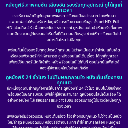
หนังดูฟรี ภาพคมชัด เสียงชัด รองรับทุกอุปกรณ์ ดูได้ทุกที่
ทุกเวลา
เราให้ความสำคัญกับคุณภาพของการรับชมเป็นอย่างมาก โดยพัฒนา
แพลตฟอร์มให้รองรับ หนังดูฟรี ในระดับความคมชัดสูง ตั้งแต่ HD, Full
HD ไปจนถึง 4K เพื่อยกระดับประสบการณ์ ดูหนังออนไลน์ ให้สมจริงทั้งภาพ
และเสียง ควบคู่กับระบบสตรีมมิ่งที่มีความเสถียรสูง ช่วยให้การรับชมเป็นไป
อย่างลื่นไหล ไม่มีสะดุด
พร้อมกันนี้ยังรองรับทุกอุปกรณ์ ทุกระบบ ไม่ว่าจะเป็นสมาร์ทโฟน แท็บเล็ต
หรือคอมพิวเตอร์ ทำให้สามารถ ดูหนังออนไลน์เต็มเรื่อง ได้ทุกที่ทุกเวลา
เพียงมีอินเทอร์เน็ตก็เข้าถึง หนังฟรีออนไลน์ ได้ทันที ตอบโจทย์ไลฟ์สไตล์
ของผู้ใช้งานยุคใหม่อย่างแท้จริง
ดูหนังฟรี 24 ชั่วโมง ไม่มีโฆษณากวนใจ หนังเต็มเรื่องครบ
ทุกแนว
อีกหนึ่งจุดเด่นสำคัญคือการให้บริการ ดูหนังฟรี 24 ชั่วโมง แบบไม่มีข้อจำกัด
พร้อมลดโฆษณารบกวน เพื่อให้ผู้ใช้งานสามารถ ดูหนังออนไลน์เต็มเรื่อง ได้
อย่างต่อเนื่อง ไม่เสียอรรถรสระหว่างรับชม รองรับการดูได้ยาวต่อเนื่องทุก
ช่วงเวลา
แพลตฟอร์มยังรวบรวม หนังเต็มเรื่อง ไว้อย่างครบทุกแนว ไม่ว่าจะเป็นหนัง
ใหม่ล่าสุด หนังยอดนิยม หรือซีรีย์ต่างประเทศ ทำให้สามารถเลือก หนังดูฟรี