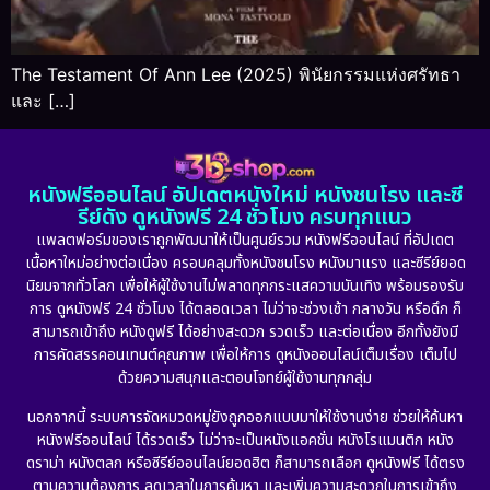
The Testament Of Ann Lee (2025) พินัยกรรมแห่งศรัทธา
และ […]
หนังฟรีออนไลน์ อัปเดตหนังใหม่ หนังชนโรง และซี
รีย์ดัง ดูหนังฟรี 24 ชั่วโมง ครบทุกแนว
แพลตฟอร์มของเราถูกพัฒนาให้เป็นศูนย์รวม หนังฟรีออนไลน์ ที่อัปเดต
เนื้อหาใหม่อย่างต่อเนื่อง ครอบคลุมทั้งหนังชนโรง หนังมาแรง และซีรีย์ยอด
นิยมจากทั่วโลก เพื่อให้ผู้ใช้งานไม่พลาดทุกกระแสความบันเทิง พร้อมรองรับ
การ ดูหนังฟรี 24 ชั่วโมง ได้ตลอดเวลา ไม่ว่าจะช่วงเช้า กลางวัน หรือดึก ก็
สามารถเข้าถึง หนังดูฟรี ได้อย่างสะดวก รวดเร็ว และต่อเนื่อง อีกทั้งยังมี
การคัดสรรคอนเทนต์คุณภาพ เพื่อให้การ ดูหนังออนไลน์เต็มเรื่อง เต็มไป
ด้วยความสนุกและตอบโจทย์ผู้ใช้งานทุกกลุ่ม
นอกจากนี้ ระบบการจัดหมวดหมู่ยังถูกออกแบบมาให้ใช้งานง่าย ช่วยให้ค้นหา
หนังฟรีออนไลน์ ได้รวดเร็ว ไม่ว่าจะเป็นหนังแอคชั่น หนังโรแมนติก หนัง
ดราม่า หนังตลก หรือซีรีย์ออนไลน์ยอดฮิต ก็สามารถเลือก ดูหนังฟรี ได้ตรง
ตามความต้องการ ลดเวลาในการค้นหา และเพิ่มความสะดวกในการเข้าถึง