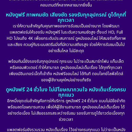
คอนเทนต์ที่หลากหลายมากยิ่งขึ้น
หนังดูฟรี ภาพคมชัด เสียงชัด รองรับทุกอุปกรณ์ ดูได้ทุกที่
ทุกเวลา
เราให้ความสำคัญกับคุณภาพของการรับชมเป็นอย่างมาก โดยพัฒนา
แพลตฟอร์มให้รองรับ หนังดูฟรี ในระดับความคมชัดสูง ตั้งแต่ HD, Full
HD ไปจนถึง 4K เพื่อยกระดับประสบการณ์ ดูหนังออนไลน์ ให้สมจริงทั้งภาพ
และเสียง ควบคู่กับระบบสตรีมมิ่งที่มีความเสถียรสูง ช่วยให้การรับชมเป็นไป
อย่างลื่นไหล ไม่มีสะดุด
พร้อมกันนี้ยังรองรับทุกอุปกรณ์ ทุกระบบ ไม่ว่าจะเป็นสมาร์ทโฟน แท็บเล็ต
หรือคอมพิวเตอร์ ทำให้สามารถ ดูหนังออนไลน์เต็มเรื่อง ได้ทุกที่ทุกเวลา
เพียงมีอินเทอร์เน็ตก็เข้าถึง หนังฟรีออนไลน์ ได้ทันที ตอบโจทย์ไลฟ์สไตล์
ของผู้ใช้งานยุคใหม่อย่างแท้จริง
ดูหนังฟรี 24 ชั่วโมง ไม่มีโฆษณากวนใจ หนังเต็มเรื่องครบ
ทุกแนว
อีกหนึ่งจุดเด่นสำคัญคือการให้บริการ ดูหนังฟรี 24 ชั่วโมง แบบไม่มีข้อจำกัด
พร้อมลดโฆษณารบกวน เพื่อให้ผู้ใช้งานสามารถ ดูหนังออนไลน์เต็มเรื่อง ได้
อย่างต่อเนื่อง ไม่เสียอรรถรสระหว่างรับชม รองรับการดูได้ยาวต่อเนื่องทุก
ช่วงเวลา
แพลตฟอร์มยังรวบรวม หนังเต็มเรื่อง ไว้อย่างครบทุกแนว ไม่ว่าจะเป็นหนัง