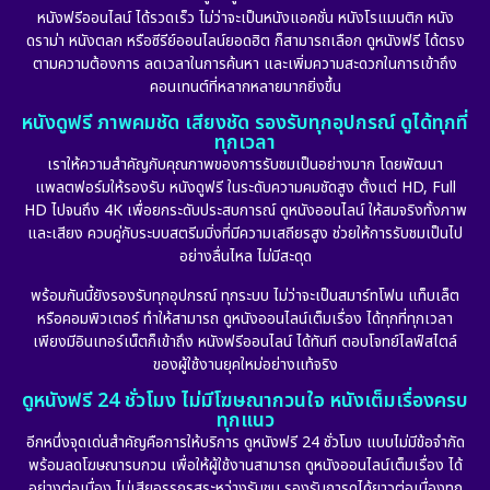
หนังฟรีออนไลน์ ได้รวดเร็ว ไม่ว่าจะเป็นหนังแอคชั่น หนังโรแมนติก หนัง
ดราม่า หนังตลก หรือซีรีย์ออนไลน์ยอดฮิต ก็สามารถเลือก ดูหนังฟรี ได้ตรง
ตามความต้องการ ลดเวลาในการค้นหา และเพิ่มความสะดวกในการเข้าถึง
คอนเทนต์ที่หลากหลายมากยิ่งขึ้น
หนังดูฟรี ภาพคมชัด เสียงชัด รองรับทุกอุปกรณ์ ดูได้ทุกที่
ทุกเวลา
เราให้ความสำคัญกับคุณภาพของการรับชมเป็นอย่างมาก โดยพัฒนา
แพลตฟอร์มให้รองรับ หนังดูฟรี ในระดับความคมชัดสูง ตั้งแต่ HD, Full
HD ไปจนถึง 4K เพื่อยกระดับประสบการณ์ ดูหนังออนไลน์ ให้สมจริงทั้งภาพ
และเสียง ควบคู่กับระบบสตรีมมิ่งที่มีความเสถียรสูง ช่วยให้การรับชมเป็นไป
อย่างลื่นไหล ไม่มีสะดุด
พร้อมกันนี้ยังรองรับทุกอุปกรณ์ ทุกระบบ ไม่ว่าจะเป็นสมาร์ทโฟน แท็บเล็ต
หรือคอมพิวเตอร์ ทำให้สามารถ ดูหนังออนไลน์เต็มเรื่อง ได้ทุกที่ทุกเวลา
เพียงมีอินเทอร์เน็ตก็เข้าถึง หนังฟรีออนไลน์ ได้ทันที ตอบโจทย์ไลฟ์สไตล์
ของผู้ใช้งานยุคใหม่อย่างแท้จริง
ดูหนังฟรี 24 ชั่วโมง ไม่มีโฆษณากวนใจ หนังเต็มเรื่องครบ
ทุกแนว
อีกหนึ่งจุดเด่นสำคัญคือการให้บริการ ดูหนังฟรี 24 ชั่วโมง แบบไม่มีข้อจำกัด
พร้อมลดโฆษณารบกวน เพื่อให้ผู้ใช้งานสามารถ ดูหนังออนไลน์เต็มเรื่อง ได้
อย่างต่อเนื่อง ไม่เสียอรรถรสระหว่างรับชม รองรับการดูได้ยาวต่อเนื่องทุก