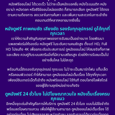
หนังฟรีออนไลน์ ได้รวดเร็ว ไม่ว่าจะเป็นหนังแอคชั่น หนังโรแมนติก หนัง
ดราม่า หนังตลก หรือซีรีย์ออนไลน์ยอดฮิต ก็สามารถเลือก ดูหนังฟรี ได้ตรง
ตามความต้องการ ลดเวลาในการค้นหา และเพิ่มความสะดวกในการเข้าถึง
คอนเทนต์ที่หลากหลายมากยิ่งขึ้น
หนังดูฟรี ภาพคมชัด เสียงชัด รองรับทุกอุปกรณ์ ดูได้ทุกที่
ทุกเวลา
เราให้ความสำคัญกับคุณภาพของการรับชมเป็นอย่างมาก โดยพัฒนา
แพลตฟอร์มให้รองรับ หนังดูฟรี ในระดับความคมชัดสูง ตั้งแต่ HD, Full
HD ไปจนถึง 4K เพื่อยกระดับประสบการณ์ ดูหนังออนไลน์ ให้สมจริงทั้งภาพ
และเสียง ควบคู่กับระบบสตรีมมิ่งที่มีความเสถียรสูง ช่วยให้การรับชมเป็นไป
อย่างลื่นไหล ไม่มีสะดุด
พร้อมกันนี้ยังรองรับทุกอุปกรณ์ ทุกระบบ ไม่ว่าจะเป็นสมาร์ทโฟน แท็บเล็ต
หรือคอมพิวเตอร์ ทำให้สามารถ ดูหนังออนไลน์เต็มเรื่อง ได้ทุกที่ทุกเวลา
เพียงมีอินเทอร์เน็ตก็เข้าถึง หนังฟรีออนไลน์ ได้ทันที ตอบโจทย์ไลฟ์สไตล์
ของผู้ใช้งานยุคใหม่อย่างแท้จริง
ดูหนังฟรี 24 ชั่วโมง ไม่มีโฆษณากวนใจ หนังเต็มเรื่องครบ
ทุกแนว
อีกหนึ่งจุดเด่นสำคัญคือการให้บริการ ดูหนังฟรี 24 ชั่วโมง แบบไม่มีข้อจำกัด
พร้อมลดโฆษณารบกวน เพื่อให้ผู้ใช้งานสามารถ ดูหนังออนไลน์เต็มเรื่อง ได้
อย่างต่อเนื่อง ไม่เสียอรรถรสระหว่างรับชม รองรับการดูได้ยาวต่อเนื่องทุก