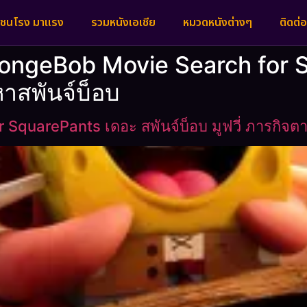
งชนโรง มาแรง
รวมหนังเอเชีย
หมวดหนังต่างๆ
ติดต่อ
SpongeBob Movie Search for 
หาสพันจ์บ็อบ
quarePants เดอะ สพันจ์บ็อบ มูฟวี่ ภารกิจต