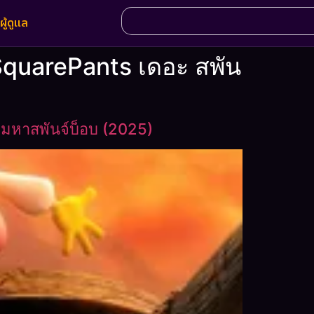
ผู้ดูแล
SquarePants เดอะ สพัน
ามหาสพันจ์บ็อบ (2025)