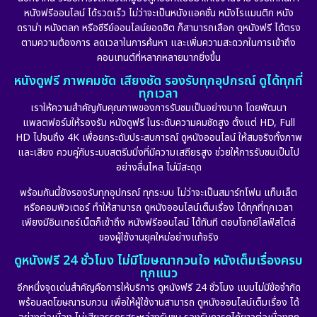
หนังฟรีออนไลน์ ได้รวดเร็ว ไม่ว่าจะเป็นหนังแอคชั่น หนังโรแมนติก หนัง
ดราม่า หนังตลก หรือซีรีย์ออนไลน์ยอดฮิต ก็สามารถเลือก ดูหนังฟรี ได้ตรง
ตามความต้องการ ลดเวลาในการค้นหา และเพิ่มความสะดวกในการเข้าถึง
คอนเทนต์ที่หลากหลายมากยิ่งขึ้น
หนังดูฟรี ภาพคมชัด เสียงชัด รองรับทุกอุปกรณ์ ดูได้ทุกที่
ทุกเวลา
เราให้ความสำคัญกับคุณภาพของการรับชมเป็นอย่างมาก โดยพัฒนา
แพลตฟอร์มให้รองรับ หนังดูฟรี ในระดับความคมชัดสูง ตั้งแต่ HD, Full
HD ไปจนถึง 4K เพื่อยกระดับประสบการณ์ ดูหนังออนไลน์ ให้สมจริงทั้งภาพ
และเสียง ควบคู่กับระบบสตรีมมิ่งที่มีความเสถียรสูง ช่วยให้การรับชมเป็นไป
อย่างลื่นไหล ไม่มีสะดุด
พร้อมกันนี้ยังรองรับทุกอุปกรณ์ ทุกระบบ ไม่ว่าจะเป็นสมาร์ทโฟน แท็บเล็ต
หรือคอมพิวเตอร์ ทำให้สามารถ ดูหนังออนไลน์เต็มเรื่อง ได้ทุกที่ทุกเวลา
เพียงมีอินเทอร์เน็ตก็เข้าถึง หนังฟรีออนไลน์ ได้ทันที ตอบโจทย์ไลฟ์สไตล์
ของผู้ใช้งานยุคใหม่อย่างแท้จริง
ดูหนังฟรี 24 ชั่วโมง ไม่มีโฆษณากวนใจ หนังเต็มเรื่องครบ
ทุกแนว
อีกหนึ่งจุดเด่นสำคัญคือการให้บริการ ดูหนังฟรี 24 ชั่วโมง แบบไม่มีข้อจำกัด
พร้อมลดโฆษณารบกวน เพื่อให้ผู้ใช้งานสามารถ ดูหนังออนไลน์เต็มเรื่อง ได้