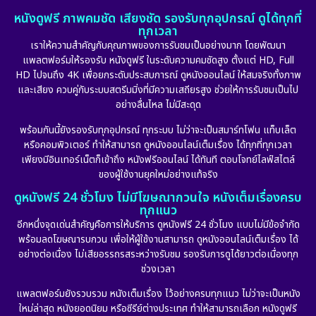
หนังดูฟรี ภาพคมชัด เสียงชัด รองรับทุกอุปกรณ์ ดูได้ทุกที่
ทุกเวลา
เราให้ความสำคัญกับคุณภาพของการรับชมเป็นอย่างมาก โดยพัฒนา
แพลตฟอร์มให้รองรับ หนังดูฟรี ในระดับความคมชัดสูง ตั้งแต่ HD, Full
HD ไปจนถึง 4K เพื่อยกระดับประสบการณ์ ดูหนังออนไลน์ ให้สมจริงทั้งภาพ
และเสียง ควบคู่กับระบบสตรีมมิ่งที่มีความเสถียรสูง ช่วยให้การรับชมเป็นไป
อย่างลื่นไหล ไม่มีสะดุด
พร้อมกันนี้ยังรองรับทุกอุปกรณ์ ทุกระบบ ไม่ว่าจะเป็นสมาร์ทโฟน แท็บเล็ต
หรือคอมพิวเตอร์ ทำให้สามารถ ดูหนังออนไลน์เต็มเรื่อง ได้ทุกที่ทุกเวลา
เพียงมีอินเทอร์เน็ตก็เข้าถึง หนังฟรีออนไลน์ ได้ทันที ตอบโจทย์ไลฟ์สไตล์
ของผู้ใช้งานยุคใหม่อย่างแท้จริง
ดูหนังฟรี 24 ชั่วโมง ไม่มีโฆษณากวนใจ หนังเต็มเรื่องครบ
ทุกแนว
อีกหนึ่งจุดเด่นสำคัญคือการให้บริการ ดูหนังฟรี 24 ชั่วโมง แบบไม่มีข้อจำกัด
พร้อมลดโฆษณารบกวน เพื่อให้ผู้ใช้งานสามารถ ดูหนังออนไลน์เต็มเรื่อง ได้
อย่างต่อเนื่อง ไม่เสียอรรถรสระหว่างรับชม รองรับการดูได้ยาวต่อเนื่องทุก
ช่วงเวลา
แพลตฟอร์มยังรวบรวม หนังเต็มเรื่อง ไว้อย่างครบทุกแนว ไม่ว่าจะเป็นหนัง
ใหม่ล่าสุด หนังยอดนิยม หรือซีรีย์ต่างประเทศ ทำให้สามารถเลือก หนังดูฟรี