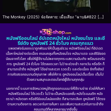
The Monkey (2025) จ๋อจัดตาย: เมื่อเสียง “ฉาบ&#822 […]
หนังฟรีออนไลน์ อัปเดตหนังใหม่ หนังชนโรง และซี
รีย์ดัง ดูหนังฟรี 24 ชั่วโมง ครบทุกแนว
แพลตฟอร์มของเราถูกพัฒนาให้เป็นศูนย์รวม หนังฟรีออนไลน์ ที่อัปเดต
เนื้อหาใหม่อย่างต่อเนื่อง ครอบคลุมทั้งหนังชนโรง หนังมาแรง และซีรีย์ยอด
นิยมจากทั่วโลก เพื่อให้ผู้ใช้งานไม่พลาดทุกกระแสความบันเทิง พร้อมรองรับ
การ ดูหนังฟรี 24 ชั่วโมง ได้ตลอดเวลา ไม่ว่าจะช่วงเช้า กลางวัน หรือดึก ก็
สามารถเข้าถึง หนังดูฟรี ได้อย่างสะดวก รวดเร็ว และต่อเนื่อง อีกทั้งยังมี
การคัดสรรคอนเทนต์คุณภาพ เพื่อให้การ ดูหนังออนไลน์เต็มเรื่อง เต็มไป
ด้วยความสนุกและตอบโจทย์ผู้ใช้งานทุกกลุ่ม
นอกจากนี้ ระบบการจัดหมวดหมู่ยังถูกออกแบบมาให้ใช้งานง่าย ช่วยให้ค้นหา
หนังฟรีออนไลน์ ได้รวดเร็ว ไม่ว่าจะเป็นหนังแอคชั่น หนังโรแมนติก หนัง
ดราม่า หนังตลก หรือซีรีย์ออนไลน์ยอดฮิต ก็สามารถเลือก ดูหนังฟรี ได้ตรง
ตามความต้องการ ลดเวลาในการค้นหา และเพิ่มความสะดวกในการเข้าถึง
คอนเทนต์ที่หลากหลายมากยิ่งขึ้น