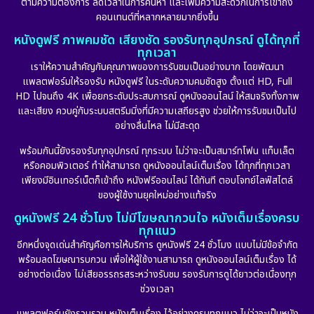
ตามความต้องการ ลดเวลาในการค้นหา และเพิ่มความสะดวกในการเข้าถึง
คอนเทนต์ที่หลากหลายมากยิ่งขึ้น
หนังดูฟรี ภาพคมชัด เสียงชัด รองรับทุกอุปกรณ์ ดูได้ทุกที่
ทุกเวลา
เราให้ความสำคัญกับคุณภาพของการรับชมเป็นอย่างมาก โดยพัฒนา
แพลตฟอร์มให้รองรับ หนังดูฟรี ในระดับความคมชัดสูง ตั้งแต่ HD, Full
HD ไปจนถึง 4K เพื่อยกระดับประสบการณ์ ดูหนังออนไลน์ ให้สมจริงทั้งภาพ
และเสียง ควบคู่กับระบบสตรีมมิ่งที่มีความเสถียรสูง ช่วยให้การรับชมเป็นไป
อย่างลื่นไหล ไม่มีสะดุด
พร้อมกันนี้ยังรองรับทุกอุปกรณ์ ทุกระบบ ไม่ว่าจะเป็นสมาร์ทโฟน แท็บเล็ต
หรือคอมพิวเตอร์ ทำให้สามารถ ดูหนังออนไลน์เต็มเรื่อง ได้ทุกที่ทุกเวลา
เพียงมีอินเทอร์เน็ตก็เข้าถึง หนังฟรีออนไลน์ ได้ทันที ตอบโจทย์ไลฟ์สไตล์
ของผู้ใช้งานยุคใหม่อย่างแท้จริง
ดูหนังฟรี 24 ชั่วโมง ไม่มีโฆษณากวนใจ หนังเต็มเรื่องครบ
ทุกแนว
อีกหนึ่งจุดเด่นสำคัญคือการให้บริการ ดูหนังฟรี 24 ชั่วโมง แบบไม่มีข้อจำกัด
พร้อมลดโฆษณารบกวน เพื่อให้ผู้ใช้งานสามารถ ดูหนังออนไลน์เต็มเรื่อง ได้
อย่างต่อเนื่อง ไม่เสียอรรถรสระหว่างรับชม รองรับการดูได้ยาวต่อเนื่องทุก
ช่วงเวลา
แพลตฟอร์มยังรวบรวม หนังเต็มเรื่อง ไว้อย่างครบทุกแนว ไม่ว่าจะเป็นหนัง