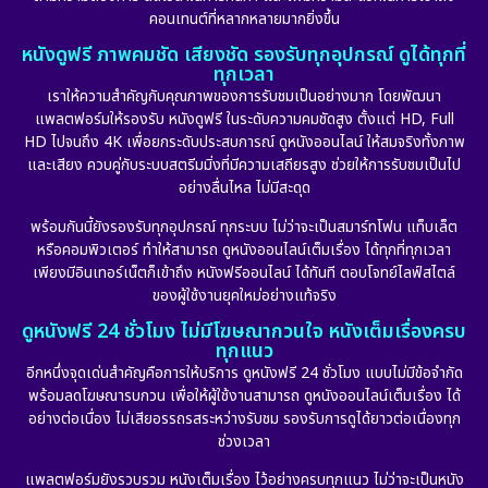
คอนเทนต์ที่หลากหลายมากยิ่งขึ้น
หนังดูฟรี ภาพคมชัด เสียงชัด รองรับทุกอุปกรณ์ ดูได้ทุกที่
ทุกเวลา
เราให้ความสำคัญกับคุณภาพของการรับชมเป็นอย่างมาก โดยพัฒนา
แพลตฟอร์มให้รองรับ หนังดูฟรี ในระดับความคมชัดสูง ตั้งแต่ HD, Full
HD ไปจนถึง 4K เพื่อยกระดับประสบการณ์ ดูหนังออนไลน์ ให้สมจริงทั้งภาพ
และเสียง ควบคู่กับระบบสตรีมมิ่งที่มีความเสถียรสูง ช่วยให้การรับชมเป็นไป
อย่างลื่นไหล ไม่มีสะดุด
พร้อมกันนี้ยังรองรับทุกอุปกรณ์ ทุกระบบ ไม่ว่าจะเป็นสมาร์ทโฟน แท็บเล็ต
หรือคอมพิวเตอร์ ทำให้สามารถ ดูหนังออนไลน์เต็มเรื่อง ได้ทุกที่ทุกเวลา
เพียงมีอินเทอร์เน็ตก็เข้าถึง หนังฟรีออนไลน์ ได้ทันที ตอบโจทย์ไลฟ์สไตล์
ของผู้ใช้งานยุคใหม่อย่างแท้จริง
ดูหนังฟรี 24 ชั่วโมง ไม่มีโฆษณากวนใจ หนังเต็มเรื่องครบ
ทุกแนว
อีกหนึ่งจุดเด่นสำคัญคือการให้บริการ ดูหนังฟรี 24 ชั่วโมง แบบไม่มีข้อจำกัด
พร้อมลดโฆษณารบกวน เพื่อให้ผู้ใช้งานสามารถ ดูหนังออนไลน์เต็มเรื่อง ได้
อย่างต่อเนื่อง ไม่เสียอรรถรสระหว่างรับชม รองรับการดูได้ยาวต่อเนื่องทุก
ช่วงเวลา
แพลตฟอร์มยังรวบรวม หนังเต็มเรื่อง ไว้อย่างครบทุกแนว ไม่ว่าจะเป็นหนัง