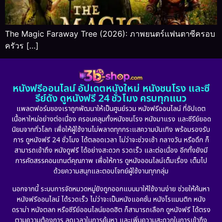
The Magic Faraway Tree (2026): ภาพยนตร์แฟนตาซีครอบ
ครัวร […]
หนังฟรีออนไลน์ อัปเดตหนังใหม่ หนังชนโรง และซี
รีย์ดัง ดูหนังฟรี 24 ชั่วโมง ครบทุกแนว
แพลตฟอร์มของเราถูกพัฒนาให้เป็นศูนย์รวม หนังฟรีออนไลน์ ที่อัปเดต
เนื้อหาใหม่อย่างต่อเนื่อง ครอบคลุมทั้งหนังชนโรง หนังมาแรง และซีรีย์ยอด
นิยมจากทั่วโลก เพื่อให้ผู้ใช้งานไม่พลาดทุกกระแสความบันเทิง พร้อมรองรับ
การ ดูหนังฟรี 24 ชั่วโมง ได้ตลอดเวลา ไม่ว่าจะช่วงเช้า กลางวัน หรือดึก ก็
สามารถเข้าถึง หนังดูฟรี ได้อย่างสะดวก รวดเร็ว และต่อเนื่อง อีกทั้งยังมี
การคัดสรรคอนเทนต์คุณภาพ เพื่อให้การ ดูหนังออนไลน์เต็มเรื่อง เต็มไป
ด้วยความสนุกและตอบโจทย์ผู้ใช้งานทุกกลุ่ม
นอกจากนี้ ระบบการจัดหมวดหมู่ยังถูกออกแบบมาให้ใช้งานง่าย ช่วยให้ค้นหา
หนังฟรีออนไลน์ ได้รวดเร็ว ไม่ว่าจะเป็นหนังแอคชั่น หนังโรแมนติก หนัง
ดราม่า หนังตลก หรือซีรีย์ออนไลน์ยอดฮิต ก็สามารถเลือก ดูหนังฟรี ได้ตรง
ตามความต้องการ ลดเวลาในการค้นหา และเพิ่มความสะดวกในการเข้าถึง