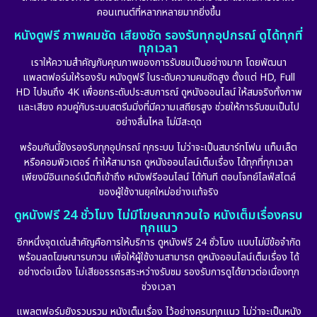
คอนเทนต์ที่หลากหลายมากยิ่งขึ้น
หนังดูฟรี ภาพคมชัด เสียงชัด รองรับทุกอุปกรณ์ ดูได้ทุกที่
ทุกเวลา
เราให้ความสำคัญกับคุณภาพของการรับชมเป็นอย่างมาก โดยพัฒนา
แพลตฟอร์มให้รองรับ หนังดูฟรี ในระดับความคมชัดสูง ตั้งแต่ HD, Full
HD ไปจนถึง 4K เพื่อยกระดับประสบการณ์ ดูหนังออนไลน์ ให้สมจริงทั้งภาพ
และเสียง ควบคู่กับระบบสตรีมมิ่งที่มีความเสถียรสูง ช่วยให้การรับชมเป็นไป
อย่างลื่นไหล ไม่มีสะดุด
พร้อมกันนี้ยังรองรับทุกอุปกรณ์ ทุกระบบ ไม่ว่าจะเป็นสมาร์ทโฟน แท็บเล็ต
หรือคอมพิวเตอร์ ทำให้สามารถ ดูหนังออนไลน์เต็มเรื่อง ได้ทุกที่ทุกเวลา
เพียงมีอินเทอร์เน็ตก็เข้าถึง หนังฟรีออนไลน์ ได้ทันที ตอบโจทย์ไลฟ์สไตล์
ของผู้ใช้งานยุคใหม่อย่างแท้จริง
ดูหนังฟรี 24 ชั่วโมง ไม่มีโฆษณากวนใจ หนังเต็มเรื่องครบ
ทุกแนว
อีกหนึ่งจุดเด่นสำคัญคือการให้บริการ ดูหนังฟรี 24 ชั่วโมง แบบไม่มีข้อจำกัด
พร้อมลดโฆษณารบกวน เพื่อให้ผู้ใช้งานสามารถ ดูหนังออนไลน์เต็มเรื่อง ได้
อย่างต่อเนื่อง ไม่เสียอรรถรสระหว่างรับชม รองรับการดูได้ยาวต่อเนื่องทุก
ช่วงเวลา
แพลตฟอร์มยังรวบรวม หนังเต็มเรื่อง ไว้อย่างครบทุกแนว ไม่ว่าจะเป็นหนัง