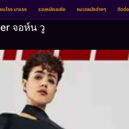
งชนโรง มาแรง
รวมหนังเอเชีย
หมวดหนังต่างๆ
ติดต่อ
ler จอห์น วู