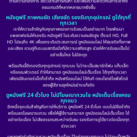
ตามความต้องการ ลดเวลาในการค้นหา และเพิ่มความสะดวกในการเข้าถึง
คอนเทนต์ที่หลากหลายมากยิ่งขึ้น
หนังดูฟรี ภาพคมชัด เสียงชัด รองรับทุกอุปกรณ์ ดูได้ทุกที่
ทุกเวลา
เราให้ความสำคัญกับคุณภาพของการรับชมเป็นอย่างมาก โดยพัฒนา
แพลตฟอร์มให้รองรับ หนังดูฟรี ในระดับความคมชัดสูง ตั้งแต่ HD, Full
HD ไปจนถึง 4K เพื่อยกระดับประสบการณ์ ดูหนังออนไลน์ ให้สมจริงทั้งภาพ
และเสียง ควบคู่กับระบบสตรีมมิ่งที่มีความเสถียรสูง ช่วยให้การรับชมเป็นไป
อย่างลื่นไหล ไม่มีสะดุด
พร้อมกันนี้ยังรองรับทุกอุปกรณ์ ทุกระบบ ไม่ว่าจะเป็นสมาร์ทโฟน แท็บเล็ต
หรือคอมพิวเตอร์ ทำให้สามารถ ดูหนังออนไลน์เต็มเรื่อง ได้ทุกที่ทุกเวลา
เพียงมีอินเทอร์เน็ตก็เข้าถึง หนังฟรีออนไลน์ ได้ทันที ตอบโจทย์ไลฟ์สไตล์
ของผู้ใช้งานยุคใหม่อย่างแท้จริง
ดูหนังฟรี 24 ชั่วโมง ไม่มีโฆษณากวนใจ หนังเต็มเรื่องครบ
ทุกแนว
อีกหนึ่งจุดเด่นสำคัญคือการให้บริการ ดูหนังฟรี 24 ชั่วโมง แบบไม่มีข้อจำกัด
พร้อมลดโฆษณารบกวน เพื่อให้ผู้ใช้งานสามารถ ดูหนังออนไลน์เต็มเรื่อง ได้
อย่างต่อเนื่อง ไม่เสียอรรถรสระหว่างรับชม รองรับการดูได้ยาวต่อเนื่องทุก
ช่วงเวลา
แพลตฟอร์มยังรวบรวม หนังเต็มเรื่อง ไว้อย่างครบทุกแนว ไม่ว่าจะเป็นหนัง