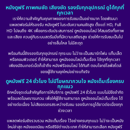
หนังดูฟรี ภาพคมชัด เสียงชัด รองรับทุกอุปกรณ์ ดูได้ทุกที่
ทุกเวลา
เราให้ความสำคัญกับคุณภาพของการรับชมเป็นอย่างมาก โดยพัฒนา
แพลตฟอร์มให้รองรับ หนังดูฟรี ในระดับความคมชัดสูง ตั้งแต่ HD, Full
HD ไปจนถึง 4K เพื่อยกระดับประสบการณ์ ดูหนังออนไลน์ ให้สมจริงทั้งภาพ
และเสียง ควบคู่กับระบบสตรีมมิ่งที่มีความเสถียรสูง ช่วยให้การรับชมเป็นไป
อย่างลื่นไหล ไม่มีสะดุด
พร้อมกันนี้ยังรองรับทุกอุปกรณ์ ทุกระบบ ไม่ว่าจะเป็นสมาร์ทโฟน แท็บเล็ต
หรือคอมพิวเตอร์ ทำให้สามารถ ดูหนังออนไลน์เต็มเรื่อง ได้ทุกที่ทุกเวลา
เพียงมีอินเทอร์เน็ตก็เข้าถึง หนังฟรีออนไลน์ ได้ทันที ตอบโจทย์ไลฟ์สไตล์
ของผู้ใช้งานยุคใหม่อย่างแท้จริง
ดูหนังฟรี 24 ชั่วโมง ไม่มีโฆษณากวนใจ หนังเต็มเรื่องครบ
ทุกแนว
อีกหนึ่งจุดเด่นสำคัญคือการให้บริการ ดูหนังฟรี 24 ชั่วโมง แบบไม่มีข้อจำกัด
พร้อมลดโฆษณารบกวน เพื่อให้ผู้ใช้งานสามารถ ดูหนังออนไลน์เต็มเรื่อง ได้
อย่างต่อเนื่อง ไม่เสียอรรถรสระหว่างรับชม รองรับการดูได้ยาวต่อเนื่องทุก
ช่วงเวลา
แพลตฟอร์มยังรวบรวม หนังเต็มเรื่อง ไว้อย่างครบทุกแนว ไม่ว่าจะเป็นหนัง
ใหม่ล่าสุด หนังยอดนิยม หรือซีรีย์ต่างประเทศ ทำให้สามารถเลือก หนังดูฟรี