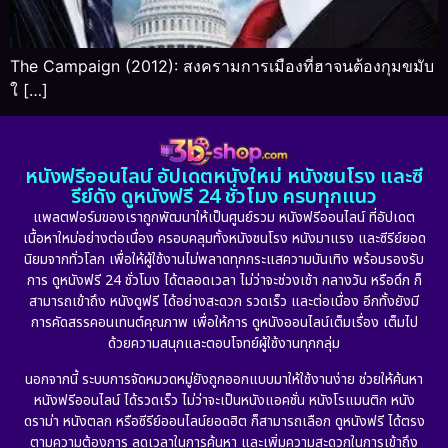
The Campaign (2012): สงครามการเมืองที่ฮาจนต้องกุมขมับ
ใ […]
หนังฟรีออนไลน์ อัปเดตหนังใหม่ หนังชนโรง และซี
รีย์ดัง ดูหนังฟรี 24 ชั่วโมง ครบทุกแนว
แพลตฟอร์มของเราถูกพัฒนาให้เป็นศูนย์รวม หนังฟรีออนไลน์ ที่อัปเดต
เนื้อหาใหม่อย่างต่อเนื่อง ครอบคลุมทั้งหนังชนโรง หนังมาแรง และซีรีย์ยอด
นิยมจากทั่วโลก เพื่อให้ผู้ใช้งานไม่พลาดทุกกระแสความบันเทิง พร้อมรองรับ
การ ดูหนังฟรี 24 ชั่วโมง ได้ตลอดเวลา ไม่ว่าจะช่วงเช้า กลางวัน หรือดึก ก็
สามารถเข้าถึง หนังดูฟรี ได้อย่างสะดวก รวดเร็ว และต่อเนื่อง อีกทั้งยังมี
การคัดสรรคอนเทนต์คุณภาพ เพื่อให้การ ดูหนังออนไลน์เต็มเรื่อง เต็มไป
ด้วยความสนุกและตอบโจทย์ผู้ใช้งานทุกกลุ่ม
นอกจากนี้ ระบบการจัดหมวดหมู่ยังถูกออกแบบมาให้ใช้งานง่าย ช่วยให้ค้นหา
หนังฟรีออนไลน์ ได้รวดเร็ว ไม่ว่าจะเป็นหนังแอคชั่น หนังโรแมนติก หนัง
ดราม่า หนังตลก หรือซีรีย์ออนไลน์ยอดฮิต ก็สามารถเลือก ดูหนังฟรี ได้ตรง
ตามความต้องการ ลดเวลาในการค้นหา และเพิ่มความสะดวกในการเข้าถึง