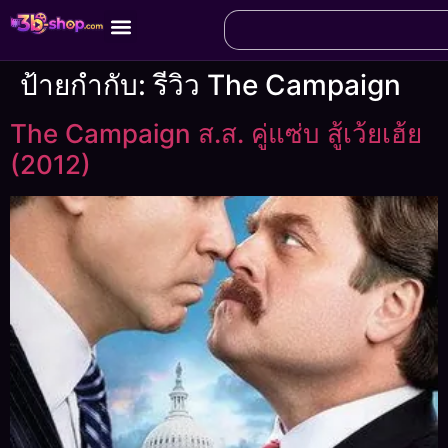
ป้ายกำกับ:
รีวิว The Campaign
The Campaign ส.ส. คู่แซ่บ สู้เว้ยเฮ้ย
(2012)