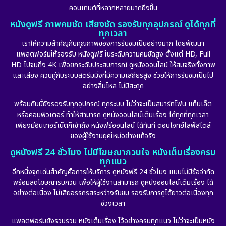
คอนเทนต์ที่หลากหลายมากยิ่งขึ้น
หนังดูฟรี ภาพคมชัด เสียงชัด รองรับทุกอุปกรณ์ ดูได้ทุกที่
ทุกเวลา
เราให้ความสำคัญกับคุณภาพของการรับชมเป็นอย่างมาก โดยพัฒนา
แพลตฟอร์มให้รองรับ หนังดูฟรี ในระดับความคมชัดสูง ตั้งแต่ HD, Full
HD ไปจนถึง 4K เพื่อยกระดับประสบการณ์ ดูหนังออนไลน์ ให้สมจริงทั้งภาพ
และเสียง ควบคู่กับระบบสตรีมมิ่งที่มีความเสถียรสูง ช่วยให้การรับชมเป็นไป
อย่างลื่นไหล ไม่มีสะดุด
พร้อมกันนี้ยังรองรับทุกอุปกรณ์ ทุกระบบ ไม่ว่าจะเป็นสมาร์ทโฟน แท็บเล็ต
หรือคอมพิวเตอร์ ทำให้สามารถ ดูหนังออนไลน์เต็มเรื่อง ได้ทุกที่ทุกเวลา
เพียงมีอินเทอร์เน็ตก็เข้าถึง หนังฟรีออนไลน์ ได้ทันที ตอบโจทย์ไลฟ์สไตล์
ของผู้ใช้งานยุคใหม่อย่างแท้จริง
ดูหนังฟรี 24 ชั่วโมง ไม่มีโฆษณากวนใจ หนังเต็มเรื่องครบ
ทุกแนว
อีกหนึ่งจุดเด่นสำคัญคือการให้บริการ ดูหนังฟรี 24 ชั่วโมง แบบไม่มีข้อจำกัด
พร้อมลดโฆษณารบกวน เพื่อให้ผู้ใช้งานสามารถ ดูหนังออนไลน์เต็มเรื่อง ได้
อย่างต่อเนื่อง ไม่เสียอรรถรสระหว่างรับชม รองรับการดูได้ยาวต่อเนื่องทุก
ช่วงเวลา
แพลตฟอร์มยังรวบรวม หนังเต็มเรื่อง ไว้อย่างครบทุกแนว ไม่ว่าจะเป็นหนัง