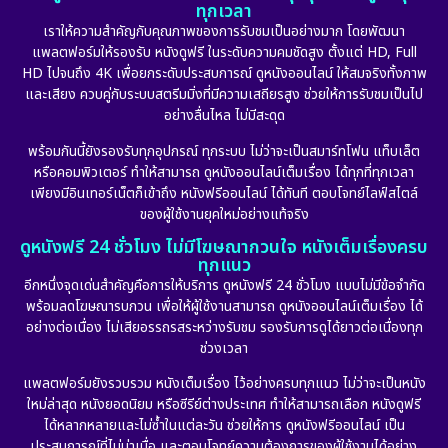
ทุกเวลา
เราให้ความสำคัญกับคุณภาพของการรับชมเป็นอย่างมาก โดยพัฒนา
แพลตฟอร์มให้รองรับ หนังดูฟรี ในระดับความคมชัดสูง ตั้งแต่ HD, Full
HD ไปจนถึง 4K เพื่อยกระดับประสบการณ์ ดูหนังออนไลน์ ให้สมจริงทั้งภาพ
และเสียง ควบคู่กับระบบสตรีมมิ่งที่มีความเสถียรสูง ช่วยให้การรับชมเป็นไป
อย่างลื่นไหล ไม่มีสะดุด
พร้อมกันนี้ยังรองรับทุกอุปกรณ์ ทุกระบบ ไม่ว่าจะเป็นสมาร์ทโฟน แท็บเล็ต
หรือคอมพิวเตอร์ ทำให้สามารถ ดูหนังออนไลน์เต็มเรื่อง ได้ทุกที่ทุกเวลา
เพียงมีอินเทอร์เน็ตก็เข้าถึง หนังฟรีออนไลน์ ได้ทันที ตอบโจทย์ไลฟ์สไตล์
ของผู้ใช้งานยุคใหม่อย่างแท้จริง
ดูหนังฟรี 24 ชั่วโมง ไม่มีโฆษณากวนใจ หนังเต็มเรื่องครบ
ทุกแนว
อีกหนึ่งจุดเด่นสำคัญคือการให้บริการ ดูหนังฟรี 24 ชั่วโมง แบบไม่มีข้อจำกัด
พร้อมลดโฆษณารบกวน เพื่อให้ผู้ใช้งานสามารถ ดูหนังออนไลน์เต็มเรื่อง ได้
อย่างต่อเนื่อง ไม่เสียอรรถรสระหว่างรับชม รองรับการดูได้ยาวต่อเนื่องทุก
ช่วงเวลา
แพลตฟอร์มยังรวบรวม หนังเต็มเรื่อง ไว้อย่างครบทุกแนว ไม่ว่าจะเป็นหนัง
ใหม่ล่าสุด หนังยอดนิยม หรือซีรีย์ต่างประเทศ ทำให้สามารถเลือก หนังดูฟรี
ได้หลากหลายและไม่ซ้ำในแต่ละวัน ช่วยให้การ ดูหนังฟรีออนไลน์ เป็น
ประสบการณ์ที่ไม่น่าเบื่อ และตอบโจทย์ความต้องการของผู้ใช้งานได้อย่าง