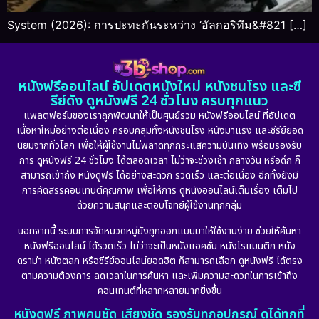
System (2026): การปะทะกันระหว่าง ‘อัลกอริทึม&#821 […]
หนังฟรีออนไลน์ อัปเดตหนังใหม่ หนังชนโรง และซี
รีย์ดัง ดูหนังฟรี 24 ชั่วโมง ครบทุกแนว
แพลตฟอร์มของเราถูกพัฒนาให้เป็นศูนย์รวม หนังฟรีออนไลน์ ที่อัปเดต
เนื้อหาใหม่อย่างต่อเนื่อง ครอบคลุมทั้งหนังชนโรง หนังมาแรง และซีรีย์ยอด
นิยมจากทั่วโลก เพื่อให้ผู้ใช้งานไม่พลาดทุกกระแสความบันเทิง พร้อมรองรับ
การ ดูหนังฟรี 24 ชั่วโมง ได้ตลอดเวลา ไม่ว่าจะช่วงเช้า กลางวัน หรือดึก ก็
สามารถเข้าถึง หนังดูฟรี ได้อย่างสะดวก รวดเร็ว และต่อเนื่อง อีกทั้งยังมี
การคัดสรรคอนเทนต์คุณภาพ เพื่อให้การ ดูหนังออนไลน์เต็มเรื่อง เต็มไป
ด้วยความสนุกและตอบโจทย์ผู้ใช้งานทุกกลุ่ม
นอกจากนี้ ระบบการจัดหมวดหมู่ยังถูกออกแบบมาให้ใช้งานง่าย ช่วยให้ค้นหา
หนังฟรีออนไลน์ ได้รวดเร็ว ไม่ว่าจะเป็นหนังแอคชั่น หนังโรแมนติก หนัง
ดราม่า หนังตลก หรือซีรีย์ออนไลน์ยอดฮิต ก็สามารถเลือก ดูหนังฟรี ได้ตรง
ตามความต้องการ ลดเวลาในการค้นหา และเพิ่มความสะดวกในการเข้าถึง
คอนเทนต์ที่หลากหลายมากยิ่งขึ้น
หนังดูฟรี ภาพคมชัด เสียงชัด รองรับทุกอุปกรณ์ ดูได้ทุกที่