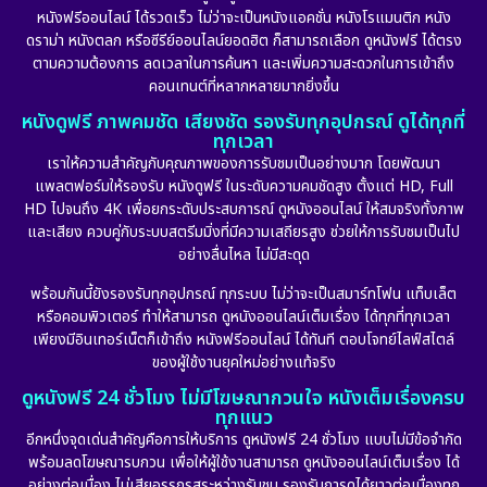
หนังฟรีออนไลน์ ได้รวดเร็ว ไม่ว่าจะเป็นหนังแอคชั่น หนังโรแมนติก หนัง
ดราม่า หนังตลก หรือซีรีย์ออนไลน์ยอดฮิต ก็สามารถเลือก ดูหนังฟรี ได้ตรง
ตามความต้องการ ลดเวลาในการค้นหา และเพิ่มความสะดวกในการเข้าถึง
คอนเทนต์ที่หลากหลายมากยิ่งขึ้น
หนังดูฟรี ภาพคมชัด เสียงชัด รองรับทุกอุปกรณ์ ดูได้ทุกที่
ทุกเวลา
เราให้ความสำคัญกับคุณภาพของการรับชมเป็นอย่างมาก โดยพัฒนา
แพลตฟอร์มให้รองรับ หนังดูฟรี ในระดับความคมชัดสูง ตั้งแต่ HD, Full
HD ไปจนถึง 4K เพื่อยกระดับประสบการณ์ ดูหนังออนไลน์ ให้สมจริงทั้งภาพ
และเสียง ควบคู่กับระบบสตรีมมิ่งที่มีความเสถียรสูง ช่วยให้การรับชมเป็นไป
อย่างลื่นไหล ไม่มีสะดุด
พร้อมกันนี้ยังรองรับทุกอุปกรณ์ ทุกระบบ ไม่ว่าจะเป็นสมาร์ทโฟน แท็บเล็ต
หรือคอมพิวเตอร์ ทำให้สามารถ ดูหนังออนไลน์เต็มเรื่อง ได้ทุกที่ทุกเวลา
เพียงมีอินเทอร์เน็ตก็เข้าถึง หนังฟรีออนไลน์ ได้ทันที ตอบโจทย์ไลฟ์สไตล์
ของผู้ใช้งานยุคใหม่อย่างแท้จริง
ดูหนังฟรี 24 ชั่วโมง ไม่มีโฆษณากวนใจ หนังเต็มเรื่องครบ
ทุกแนว
อีกหนึ่งจุดเด่นสำคัญคือการให้บริการ ดูหนังฟรี 24 ชั่วโมง แบบไม่มีข้อจำกัด
พร้อมลดโฆษณารบกวน เพื่อให้ผู้ใช้งานสามารถ ดูหนังออนไลน์เต็มเรื่อง ได้
อย่างต่อเนื่อง ไม่เสียอรรถรสระหว่างรับชม รองรับการดูได้ยาวต่อเนื่องทุก