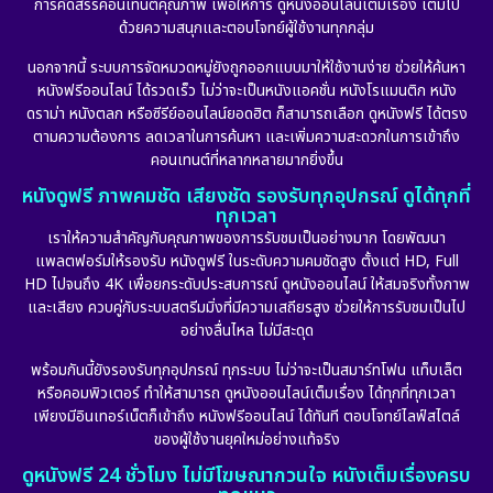
การคัดสรรคอนเทนต์คุณภาพ เพื่อให้การ ดูหนังออนไลน์เต็มเรื่อง เต็มไป
ด้วยความสนุกและตอบโจทย์ผู้ใช้งานทุกกลุ่ม
นอกจากนี้ ระบบการจัดหมวดหมู่ยังถูกออกแบบมาให้ใช้งานง่าย ช่วยให้ค้นหา
หนังฟรีออนไลน์ ได้รวดเร็ว ไม่ว่าจะเป็นหนังแอคชั่น หนังโรแมนติก หนัง
ดราม่า หนังตลก หรือซีรีย์ออนไลน์ยอดฮิต ก็สามารถเลือก ดูหนังฟรี ได้ตรง
ตามความต้องการ ลดเวลาในการค้นหา และเพิ่มความสะดวกในการเข้าถึง
คอนเทนต์ที่หลากหลายมากยิ่งขึ้น
หนังดูฟรี ภาพคมชัด เสียงชัด รองรับทุกอุปกรณ์ ดูได้ทุกที่
ทุกเวลา
เราให้ความสำคัญกับคุณภาพของการรับชมเป็นอย่างมาก โดยพัฒนา
แพลตฟอร์มให้รองรับ หนังดูฟรี ในระดับความคมชัดสูง ตั้งแต่ HD, Full
HD ไปจนถึง 4K เพื่อยกระดับประสบการณ์ ดูหนังออนไลน์ ให้สมจริงทั้งภาพ
และเสียง ควบคู่กับระบบสตรีมมิ่งที่มีความเสถียรสูง ช่วยให้การรับชมเป็นไป
อย่างลื่นไหล ไม่มีสะดุด
พร้อมกันนี้ยังรองรับทุกอุปกรณ์ ทุกระบบ ไม่ว่าจะเป็นสมาร์ทโฟน แท็บเล็ต
หรือคอมพิวเตอร์ ทำให้สามารถ ดูหนังออนไลน์เต็มเรื่อง ได้ทุกที่ทุกเวลา
เพียงมีอินเทอร์เน็ตก็เข้าถึง หนังฟรีออนไลน์ ได้ทันที ตอบโจทย์ไลฟ์สไตล์
ของผู้ใช้งานยุคใหม่อย่างแท้จริง
ดูหนังฟรี 24 ชั่วโมง ไม่มีโฆษณากวนใจ หนังเต็มเรื่องครบ