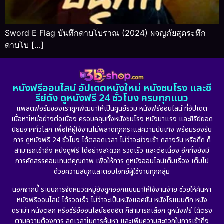
Sword E Flag บันทึกดาบโบราณ (2024) ผจญภัยสุดระทึก
ดาบโบ […]
หนังฟรีออนไลน์ อัปเดตหนังใหม่ หนังชนโรง และซี
รีย์ดัง ดูหนังฟรี 24 ชั่วโมง ครบทุกแนว
แพลตฟอร์มของเราถูกพัฒนาให้เป็นศูนย์รวม หนังฟรีออนไลน์ ที่อัปเดต
เนื้อหาใหม่อย่างต่อเนื่อง ครอบคลุมทั้งหนังชนโรง หนังมาแรง และซีรีย์ยอด
นิยมจากทั่วโลก เพื่อให้ผู้ใช้งานไม่พลาดทุกกระแสความบันเทิง พร้อมรองรับ
การ ดูหนังฟรี 24 ชั่วโมง ได้ตลอดเวลา ไม่ว่าจะช่วงเช้า กลางวัน หรือดึก ก็
สามารถเข้าถึง หนังดูฟรี ได้อย่างสะดวก รวดเร็ว และต่อเนื่อง อีกทั้งยังมี
การคัดสรรคอนเทนต์คุณภาพ เพื่อให้การ ดูหนังออนไลน์เต็มเรื่อง เต็มไป
ด้วยความสนุกและตอบโจทย์ผู้ใช้งานทุกกลุ่ม
นอกจากนี้ ระบบการจัดหมวดหมู่ยังถูกออกแบบมาให้ใช้งานง่าย ช่วยให้ค้นหา
หนังฟรีออนไลน์ ได้รวดเร็ว ไม่ว่าจะเป็นหนังแอคชั่น หนังโรแมนติก หนัง
ดราม่า หนังตลก หรือซีรีย์ออนไลน์ยอดฮิต ก็สามารถเลือก ดูหนังฟรี ได้ตรง
ตามความต้องการ ลดเวลาในการค้นหา และเพิ่มความสะดวกในการเข้าถึง