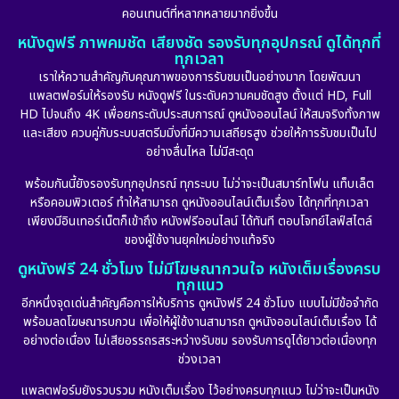
คอนเทนต์ที่หลากหลายมากยิ่งขึ้น
หนังดูฟรี ภาพคมชัด เสียงชัด รองรับทุกอุปกรณ์ ดูได้ทุกที่
ทุกเวลา
เราให้ความสำคัญกับคุณภาพของการรับชมเป็นอย่างมาก โดยพัฒนา
แพลตฟอร์มให้รองรับ หนังดูฟรี ในระดับความคมชัดสูง ตั้งแต่ HD, Full
HD ไปจนถึง 4K เพื่อยกระดับประสบการณ์ ดูหนังออนไลน์ ให้สมจริงทั้งภาพ
และเสียง ควบคู่กับระบบสตรีมมิ่งที่มีความเสถียรสูง ช่วยให้การรับชมเป็นไป
อย่างลื่นไหล ไม่มีสะดุด
พร้อมกันนี้ยังรองรับทุกอุปกรณ์ ทุกระบบ ไม่ว่าจะเป็นสมาร์ทโฟน แท็บเล็ต
หรือคอมพิวเตอร์ ทำให้สามารถ ดูหนังออนไลน์เต็มเรื่อง ได้ทุกที่ทุกเวลา
เพียงมีอินเทอร์เน็ตก็เข้าถึง หนังฟรีออนไลน์ ได้ทันที ตอบโจทย์ไลฟ์สไตล์
ของผู้ใช้งานยุคใหม่อย่างแท้จริง
ดูหนังฟรี 24 ชั่วโมง ไม่มีโฆษณากวนใจ หนังเต็มเรื่องครบ
ทุกแนว
อีกหนึ่งจุดเด่นสำคัญคือการให้บริการ ดูหนังฟรี 24 ชั่วโมง แบบไม่มีข้อจำกัด
พร้อมลดโฆษณารบกวน เพื่อให้ผู้ใช้งานสามารถ ดูหนังออนไลน์เต็มเรื่อง ได้
อย่างต่อเนื่อง ไม่เสียอรรถรสระหว่างรับชม รองรับการดูได้ยาวต่อเนื่องทุก
ช่วงเวลา
แพลตฟอร์มยังรวบรวม หนังเต็มเรื่อง ไว้อย่างครบทุกแนว ไม่ว่าจะเป็นหนัง