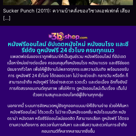
Sucker Punch (2011): ความบ้าคลั่งของวิชวลเอฟเฟกต์ เสียง
[…]
หนังฟรีออนไลน์ อัปเดตหนังใหม่ หนังชนโรง และซี
รีย์ดัง ดูหนังฟรี 24 ชั่วโมง ครบทุกแนว
แพลตฟอร์มของเราถูกพัฒนาให้เป็นศูนย์รวม หนังฟรีออนไลน์ ที่อัปเดต
เนื้อหาใหม่อย่างต่อเนื่อง ครอบคลุมทั้งหนังชนโรง หนังมาแรง และซีรีย์ยอด
นิยมจากทั่วโลก เพื่อให้ผู้ใช้งานไม่พลาดทุกกระแสความบันเทิง พร้อมรองรับ
การ ดูหนังฟรี 24 ชั่วโมง ได้ตลอดเวลา ไม่ว่าจะช่วงเช้า กลางวัน หรือดึก ก็
สามารถเข้าถึง หนังดูฟรี ได้อย่างสะดวก รวดเร็ว และต่อเนื่อง อีกทั้งยังมี
การคัดสรรคอนเทนต์คุณภาพ เพื่อให้การ ดูหนังออนไลน์เต็มเรื่อง เต็มไป
ด้วยความสนุกและตอบโจทย์ผู้ใช้งานทุกกลุ่ม
นอกจากนี้ ระบบการจัดหมวดหมู่ยังถูกออกแบบมาให้ใช้งานง่าย ช่วยให้ค้นหา
หนังฟรีออนไลน์ ได้รวดเร็ว ไม่ว่าจะเป็นหนังแอคชั่น หนังโรแมนติก หนัง
ดราม่า หนังตลก หรือซีรีย์ออนไลน์ยอดฮิต ก็สามารถเลือก ดูหนังฟรี ได้ตรง
ตามความต้องการ ลดเวลาในการค้นหา และเพิ่มความสะดวกในการเข้าถึง
คอนเทนต์ที่หลากหลายมากยิ่งขึ้น