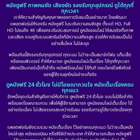
หนังดูฟรี ภาพคมชัด เสียงชัด รองรับทุกอุปกรณ์ ดูได้ทุกที่
ทุกเวลา
เราให้ความสำคัญกับคุณภาพของการรับชมเป็นอย่างมาก โดยพัฒนา
แพลตฟอร์มให้รองรับ หนังดูฟรี ในระดับความคมชัดสูง ตั้งแต่ HD, Full
HD ไปจนถึง 4K เพื่อยกระดับประสบการณ์ ดูหนังออนไลน์ ให้สมจริงทั้งภาพ
และเสียง ควบคู่กับระบบสตรีมมิ่งที่มีความเสถียรสูง ช่วยให้การรับชมเป็นไป
อย่างลื่นไหล ไม่มีสะดุด
พร้อมกันนี้ยังรองรับทุกอุปกรณ์ ทุกระบบ ไม่ว่าจะเป็นสมาร์ทโฟน แท็บเล็ต
หรือคอมพิวเตอร์ ทำให้สามารถ ดูหนังออนไลน์เต็มเรื่อง ได้ทุกที่ทุกเวลา
เพียงมีอินเทอร์เน็ตก็เข้าถึง หนังฟรีออนไลน์ ได้ทันที ตอบโจทย์ไลฟ์สไตล์
ของผู้ใช้งานยุคใหม่อย่างแท้จริง
ดูหนังฟรี 24 ชั่วโมง ไม่มีโฆษณากวนใจ หนังเต็มเรื่องครบ
ทุกแนว
อีกหนึ่งจุดเด่นสำคัญคือการให้บริการ ดูหนังฟรี 24 ชั่วโมง แบบไม่มีข้อจำกัด
พร้อมลดโฆษณารบกวน เพื่อให้ผู้ใช้งานสามารถ ดูหนังออนไลน์เต็มเรื่อง ได้
อย่างต่อเนื่อง ไม่เสียอรรถรสระหว่างรับชม รองรับการดูได้ยาวต่อเนื่องทุก
ช่วงเวลา
แพลตฟอร์มยังรวบรวม หนังเต็มเรื่อง ไว้อย่างครบทุกแนว ไม่ว่าจะเป็นหนัง
ใหม่ล่าสุด หนังยอดนิยม หรือซีรีย์ต่างประเทศ ทำให้สามารถเลือก หนังดูฟรี