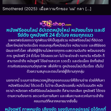
Smothered (2025): เมื่อความรักของ ‘แม่’ กลา […]
หนังฟรีออนไลน์ อัปเดตหนังใหม่ หนังชนโรง และซี
รีย์ดัง ดูหนังฟรี 24 ชั่วโมง ครบทุกแนว
แพลตฟอร์มของเราถูกพัฒนาให้เป็นศูนย์รวม หนังฟรีออนไลน์ ที่อัปเดต
เนื้อหาใหม่อย่างต่อเนื่อง ครอบคลุมทั้งหนังชนโรง หนังมาแรง และซีรีย์ยอด
นิยมจากทั่วโลก เพื่อให้ผู้ใช้งานไม่พลาดทุกกระแสความบันเทิง พร้อมรองรับ
การ ดูหนังฟรี 24 ชั่วโมง ได้ตลอดเวลา ไม่ว่าจะช่วงเช้า กลางวัน หรือดึก ก็
สามารถเข้าถึง หนังดูฟรี ได้อย่างสะดวก รวดเร็ว และต่อเนื่อง อีกทั้งยังมี
การคัดสรรคอนเทนต์คุณภาพ เพื่อให้การ ดูหนังออนไลน์เต็มเรื่อง เต็มไป
ด้วยความสนุกและตอบโจทย์ผู้ใช้งานทุกกลุ่ม
นอกจากนี้ ระบบการจัดหมวดหมู่ยังถูกออกแบบมาให้ใช้งานง่าย ช่วยให้ค้นหา
หนังฟรีออนไลน์ ได้รวดเร็ว ไม่ว่าจะเป็นหนังแอคชั่น หนังโรแมนติก หนัง
ดราม่า หนังตลก หรือซีรีย์ออนไลน์ยอดฮิต ก็สามารถเลือก ดูหนังฟรี ได้ตรง
ตามความต้องการ ลดเวลาในการค้นหา และเพิ่มความสะดวกในการเข้าถึง
คอนเทนต์ที่หลากหลายมากยิ่งขึ้น
หนังดูฟรี ภาพคมชัด เสียงชัด รองรับทุกอุปกรณ์ ดูได้ทุกที่