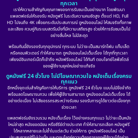
ทุกเวลา
เราให้ความสำคัญกับคุณภาพของการรับชมเป็นอย่างมาก โดยพัฒนา
แพลตฟอร์มให้รองรับ หนังดูฟรี ในระดับความคมชัดสูง ตั้งแต่ HD, Full
HD ไปจนถึง 4K เพื่อยกระดับประสบการณ์ ดูหนังออนไลน์ ให้สมจริงทั้งภาพ
และเสียง ควบคู่กับระบบสตรีมมิ่งที่มีความเสถียรสูง ช่วยให้การรับชมเป็นไป
อย่างลื่นไหล ไม่มีสะดุด
พร้อมกันนี้ยังรองรับทุกอุปกรณ์ ทุกระบบ ไม่ว่าจะเป็นสมาร์ทโฟน แท็บเล็ต
หรือคอมพิวเตอร์ ทำให้สามารถ ดูหนังออนไลน์เต็มเรื่อง ได้ทุกที่ทุกเวลา
เพียงมีอินเทอร์เน็ตก็เข้าถึง หนังฟรีออนไลน์ ได้ทันที ตอบโจทย์ไลฟ์สไตล์
ของผู้ใช้งานยุคใหม่อย่างแท้จริง
ดูหนังฟรี 24 ชั่วโมง ไม่มีโฆษณากวนใจ หนังเต็มเรื่องครบ
ทุกแนว
อีกหนึ่งจุดเด่นสำคัญคือการให้บริการ ดูหนังฟรี 24 ชั่วโมง แบบไม่มีข้อจำกัด
พร้อมลดโฆษณารบกวน เพื่อให้ผู้ใช้งานสามารถ ดูหนังออนไลน์เต็มเรื่อง ได้
อย่างต่อเนื่อง ไม่เสียอรรถรสระหว่างรับชม รองรับการดูได้ยาวต่อเนื่องทุก
ช่วงเวลา
แพลตฟอร์มยังรวบรวม หนังเต็มเรื่อง ไว้อย่างครบทุกแนว ไม่ว่าจะเป็นหนัง
ใหม่ล่าสุด หนังยอดนิยม หรือซีรีย์ต่างประเทศ ทำให้สามารถเลือก หนังดูฟรี
ได้หลากหลายและไม่ซ้ำในแต่ละวัน ช่วยให้การ ดูหนังฟรีออนไลน์ เป็น
ประสบการณ์ที่ไม่น่าเบื่อ และตอบโจทย์ความต้องการของผู้ใช้งานได้อย่าง