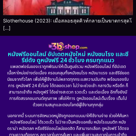
Slotherhouse (2023): เมื่อสลอธสุดคิวท์กลายเป็นฆาตกรสุดโ
[…]
หนังฟรีออนไลน์ อัปเดตหนังใหม่ หนังชนโรง และซี
รีย์ดัง ดูหนังฟรี 24 ชั่วโมง ครบทุกแนว
แพลตฟอร์มของเราถูกพัฒนาให้เป็นศูนย์รวม หนังฟรีออนไลน์ ที่อัปเดต
เนื้อหาใหม่อย่างต่อเนื่อง ครอบคลุมทั้งหนังชนโรง หนังมาแรง และซีรีย์ยอด
นิยมจากทั่วโลก เพื่อให้ผู้ใช้งานไม่พลาดทุกกระแสความบันเทิง พร้อมรองรับ
การ ดูหนังฟรี 24 ชั่วโมง ได้ตลอดเวลา ไม่ว่าจะช่วงเช้า กลางวัน หรือดึก ก็
สามารถเข้าถึง หนังดูฟรี ได้อย่างสะดวก รวดเร็ว และต่อเนื่อง อีกทั้งยังมี
การคัดสรรคอนเทนต์คุณภาพ เพื่อให้การ ดูหนังออนไลน์เต็มเรื่อง เต็มไป
ด้วยความสนุกและตอบโจทย์ผู้ใช้งานทุกกลุ่ม
นอกจากนี้ ระบบการจัดหมวดหมู่ยังถูกออกแบบมาให้ใช้งานง่าย ช่วยให้ค้นหา
หนังฟรีออนไลน์ ได้รวดเร็ว ไม่ว่าจะเป็นหนังแอคชั่น หนังโรแมนติก หนัง
ดราม่า หนังตลก หรือซีรีย์ออนไลน์ยอดฮิต ก็สามารถเลือก ดูหนังฟรี ได้ตรง
ตามความต้องการ ลดเวลาในการค้นหา และเพิ่มความสะดวกในการเข้าถึง