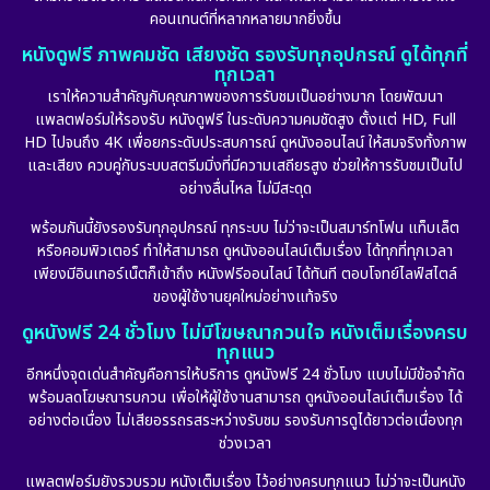
คอนเทนต์ที่หลากหลายมากยิ่งขึ้น
หนังดูฟรี ภาพคมชัด เสียงชัด รองรับทุกอุปกรณ์ ดูได้ทุกที่
ทุกเวลา
เราให้ความสำคัญกับคุณภาพของการรับชมเป็นอย่างมาก โดยพัฒนา
แพลตฟอร์มให้รองรับ หนังดูฟรี ในระดับความคมชัดสูง ตั้งแต่ HD, Full
HD ไปจนถึง 4K เพื่อยกระดับประสบการณ์ ดูหนังออนไลน์ ให้สมจริงทั้งภาพ
และเสียง ควบคู่กับระบบสตรีมมิ่งที่มีความเสถียรสูง ช่วยให้การรับชมเป็นไป
อย่างลื่นไหล ไม่มีสะดุด
พร้อมกันนี้ยังรองรับทุกอุปกรณ์ ทุกระบบ ไม่ว่าจะเป็นสมาร์ทโฟน แท็บเล็ต
หรือคอมพิวเตอร์ ทำให้สามารถ ดูหนังออนไลน์เต็มเรื่อง ได้ทุกที่ทุกเวลา
เพียงมีอินเทอร์เน็ตก็เข้าถึง หนังฟรีออนไลน์ ได้ทันที ตอบโจทย์ไลฟ์สไตล์
ของผู้ใช้งานยุคใหม่อย่างแท้จริง
ดูหนังฟรี 24 ชั่วโมง ไม่มีโฆษณากวนใจ หนังเต็มเรื่องครบ
ทุกแนว
อีกหนึ่งจุดเด่นสำคัญคือการให้บริการ ดูหนังฟรี 24 ชั่วโมง แบบไม่มีข้อจำกัด
พร้อมลดโฆษณารบกวน เพื่อให้ผู้ใช้งานสามารถ ดูหนังออนไลน์เต็มเรื่อง ได้
อย่างต่อเนื่อง ไม่เสียอรรถรสระหว่างรับชม รองรับการดูได้ยาวต่อเนื่องทุก
ช่วงเวลา
แพลตฟอร์มยังรวบรวม หนังเต็มเรื่อง ไว้อย่างครบทุกแนว ไม่ว่าจะเป็นหนัง