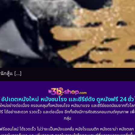
ักสู้แ […]
อัปเดตหนังใหม่ หนังชนโรง และซีรีย์ดัง ดูหนังฟรี 24 ช
หม่อย่างต่อเนื่อง ครอบคลุมทั้งหนังชนโรง หนังมาแรง และซีรีย์ยอดนิยมจากทั่วโลก
ดูฟรี ได้อย่างสะดวก รวดเร็ว และต่อเนื่อง อีกทั้งยังมีการคัดสรรคอนเทนต์คุณภาพ เพื
กลุ่ม
งฟรีออนไลน์ ได้รวดเร็ว ไม่ว่าจะเป็นหนังแอคชั่น หนังโรแมนติก หนังดราม่า หนังตล