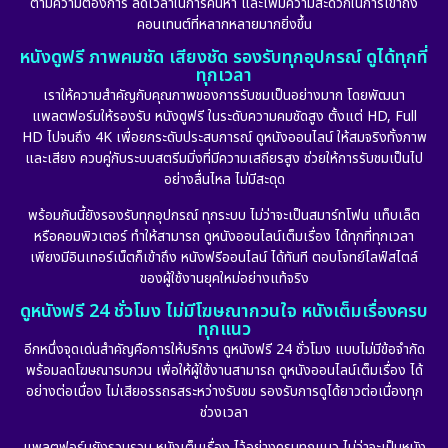
ตามความต้องการ ลดเวลาในการค้นหา และเพิ่มความสะดวกในการเข้าถึง
คอนเทนต์ที่หลากหลายมากยิ่งขึ้น
หนังดูฟรี ภาพคมชัด เสียงชัด รองรับทุกอุปกรณ์ ดูได้ทุกที่
ทุกเวลา
เราให้ความสำคัญกับคุณภาพของการรับชมเป็นอย่างมาก โดยพัฒนา
แพลตฟอร์มให้รองรับ หนังดูฟรี ในระดับความคมชัดสูง ตั้งแต่ HD, Full
HD ไปจนถึง 4K เพื่อยกระดับประสบการณ์ ดูหนังออนไลน์ ให้สมจริงทั้งภาพ
และเสียง ควบคู่กับระบบสตรีมมิ่งที่มีความเสถียรสูง ช่วยให้การรับชมเป็นไป
อย่างลื่นไหล ไม่มีสะดุด
พร้อมกันนี้ยังรองรับทุกอุปกรณ์ ทุกระบบ ไม่ว่าจะเป็นสมาร์ทโฟน แท็บเล็ต
หรือคอมพิวเตอร์ ทำให้สามารถ ดูหนังออนไลน์เต็มเรื่อง ได้ทุกที่ทุกเวลา
เพียงมีอินเทอร์เน็ตก็เข้าถึง หนังฟรีออนไลน์ ได้ทันที ตอบโจทย์ไลฟ์สไตล์
ของผู้ใช้งานยุคใหม่อย่างแท้จริง
ดูหนังฟรี 24 ชั่วโมง ไม่มีโฆษณากวนใจ หนังเต็มเรื่องครบ
ทุกแนว
อีกหนึ่งจุดเด่นสำคัญคือการให้บริการ ดูหนังฟรี 24 ชั่วโมง แบบไม่มีข้อจำกัด
พร้อมลดโฆษณารบกวน เพื่อให้ผู้ใช้งานสามารถ ดูหนังออนไลน์เต็มเรื่อง ได้
อย่างต่อเนื่อง ไม่เสียอรรถรสระหว่างรับชม รองรับการดูได้ยาวต่อเนื่องทุก
ช่วงเวลา
แพลตฟอร์มยังรวบรวม หนังเต็มเรื่อง ไว้อย่างครบทุกแนว ไม่ว่าจะเป็นหนัง