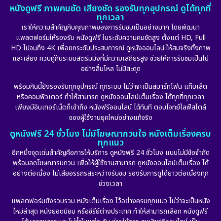
หนังดูฟรี ภาพคมชัด เสียงชัด รองรับทุกอุปกรณ์ ดูได้ทุกที่
ทุกเวลา
เราให้ความสำคัญกับคุณภาพของการรับชมเป็นอย่างมาก โดยพัฒนา
แพลตฟอร์มให้รองรับ หนังดูฟรี ในระดับความคมชัดสูง ตั้งแต่ HD, Full
HD ไปจนถึง 4K เพื่อยกระดับประสบการณ์ ดูหนังออนไลน์ ให้สมจริงทั้งภาพ
และเสียง ควบคู่กับระบบสตรีมมิ่งที่มีความเสถียรสูง ช่วยให้การรับชมเป็นไป
อย่างลื่นไหล ไม่มีสะดุด
พร้อมกันนี้ยังรองรับทุกอุปกรณ์ ทุกระบบ ไม่ว่าจะเป็นสมาร์ทโฟน แท็บเล็ต
หรือคอมพิวเตอร์ ทำให้สามารถ ดูหนังออนไลน์เต็มเรื่อง ได้ทุกที่ทุกเวลา
เพียงมีอินเทอร์เน็ตก็เข้าถึง หนังฟรีออนไลน์ ได้ทันที ตอบโจทย์ไลฟ์สไตล์
ของผู้ใช้งานยุคใหม่อย่างแท้จริง
ดูหนังฟรี 24 ชั่วโมง ไม่มีโฆษณากวนใจ หนังเต็มเรื่องครบ
ทุกแนว
อีกหนึ่งจุดเด่นสำคัญคือการให้บริการ ดูหนังฟรี 24 ชั่วโมง แบบไม่มีข้อจำกัด
พร้อมลดโฆษณารบกวน เพื่อให้ผู้ใช้งานสามารถ ดูหนังออนไลน์เต็มเรื่อง ได้
อย่างต่อเนื่อง ไม่เสียอรรถรสระหว่างรับชม รองรับการดูได้ยาวต่อเนื่องทุก
ช่วงเวลา
แพลตฟอร์มยังรวบรวม หนังเต็มเรื่อง ไว้อย่างครบทุกแนว ไม่ว่าจะเป็นหนัง
ใหม่ล่าสุด หนังยอดนิยม หรือซีรีย์ต่างประเทศ ทำให้สามารถเลือก หนังดูฟรี