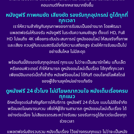
คอนเทนต์ที่หลากหลายมากยิ่งขึ้น
หนังดูฟรี ภาพคมชัด เสียงชัด รองรับทุกอุปกรณ์ ดูได้ทุกที่
ทุกเวลา
เราให้ความสำคัญกับคุณภาพของการรับชมเป็นอย่างมาก โดยพัฒนา
แพลตฟอร์มให้รองรับ หนังดูฟรี ในระดับความคมชัดสูง ตั้งแต่ HD, Full
HD ไปจนถึง 4K เพื่อยกระดับประสบการณ์ ดูหนังออนไลน์ ให้สมจริงทั้งภาพ
และเสียง ควบคู่กับระบบสตรีมมิ่งที่มีความเสถียรสูง ช่วยให้การรับชมเป็นไป
อย่างลื่นไหล ไม่มีสะดุด
พร้อมกันนี้ยังรองรับทุกอุปกรณ์ ทุกระบบ ไม่ว่าจะเป็นสมาร์ทโฟน แท็บเล็ต
หรือคอมพิวเตอร์ ทำให้สามารถ ดูหนังออนไลน์เต็มเรื่อง ได้ทุกที่ทุกเวลา
เพียงมีอินเทอร์เน็ตก็เข้าถึง หนังฟรีออนไลน์ ได้ทันที ตอบโจทย์ไลฟ์สไตล์
ของผู้ใช้งานยุคใหม่อย่างแท้จริง
ดูหนังฟรี 24 ชั่วโมง ไม่มีโฆษณากวนใจ หนังเต็มเรื่องครบ
ทุกแนว
อีกหนึ่งจุดเด่นสำคัญคือการให้บริการ ดูหนังฟรี 24 ชั่วโมง แบบไม่มีข้อจำกัด
พร้อมลดโฆษณารบกวน เพื่อให้ผู้ใช้งานสามารถ ดูหนังออนไลน์เต็มเรื่อง ได้
อย่างต่อเนื่อง ไม่เสียอรรถรสระหว่างรับชม รองรับการดูได้ยาวต่อเนื่องทุก
ช่วงเวลา
แพลตฟอร์มยังรวบรวม หนังเต็มเรื่อง ไว้อย่างครบทุกแนว ไม่ว่าจะเป็นหนัง