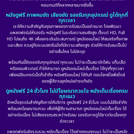
คอนเทนต์ที่หลากหลายมากยิ่งขึ้น
หนังดูฟรี ภาพคมชัด เสียงชัด รองรับทุกอุปกรณ์ ดูได้ทุกที่
ทุกเวลา
เราให้ความสำคัญกับคุณภาพของการรับชมเป็นอย่างมาก โดยพัฒนา
แพลตฟอร์มให้รองรับ หนังดูฟรี ในระดับความคมชัดสูง ตั้งแต่ HD, Full
HD ไปจนถึง 4K เพื่อยกระดับประสบการณ์ ดูหนังออนไลน์ ให้สมจริงทั้งภาพ
และเสียง ควบคู่กับระบบสตรีมมิ่งที่มีความเสถียรสูง ช่วยให้การรับชมเป็นไป
อย่างลื่นไหล ไม่มีสะดุด
พร้อมกันนี้ยังรองรับทุกอุปกรณ์ ทุกระบบ ไม่ว่าจะเป็นสมาร์ทโฟน แท็บเล็ต
หรือคอมพิวเตอร์ ทำให้สามารถ ดูหนังออนไลน์เต็มเรื่อง ได้ทุกที่ทุกเวลา
เพียงมีอินเทอร์เน็ตก็เข้าถึง หนังฟรีออนไลน์ ได้ทันที ตอบโจทย์ไลฟ์สไตล์
ของผู้ใช้งานยุคใหม่อย่างแท้จริง
ดูหนังฟรี 24 ชั่วโมง ไม่มีโฆษณากวนใจ หนังเต็มเรื่องครบ
ทุกแนว
อีกหนึ่งจุดเด่นสำคัญคือการให้บริการ ดูหนังฟรี 24 ชั่วโมง แบบไม่มีข้อจำกัด
พร้อมลดโฆษณารบกวน เพื่อให้ผู้ใช้งานสามารถ ดูหนังออนไลน์เต็มเรื่อง ได้
อย่างต่อเนื่อง ไม่เสียอรรถรสระหว่างรับชม รองรับการดูได้ยาวต่อเนื่องทุก
ช่วงเวลา
แพลตฟอร์มยังรวบรวม หนังเต็มเรื่อง ไว้อย่างครบทุกแนว ไม่ว่าจะเป็นหนัง