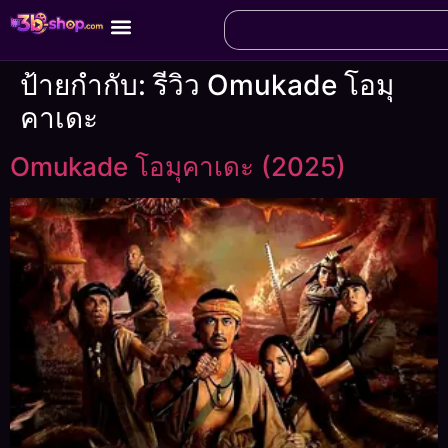
ป้ายกำกับ:
รีวิว Omukade โอมุ
คาเดะ
Omukade โอมุคาเดะ (2025)