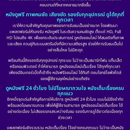
คอนเทนต์ที่หลากหลายมากยิ่งขึ้น
หนังดูฟรี ภาพคมชัด เสียงชัด รองรับทุกอุปกรณ์ ดูได้ทุกที่
ทุกเวลา
เราให้ความสำคัญกับคุณภาพของการรับชมเป็นอย่างมาก โดยพัฒนา
แพลตฟอร์มให้รองรับ หนังดูฟรี ในระดับความคมชัดสูง ตั้งแต่ HD, Full
HD ไปจนถึง 4K เพื่อยกระดับประสบการณ์ ดูหนังออนไลน์ ให้สมจริงทั้งภาพ
และเสียง ควบคู่กับระบบสตรีมมิ่งที่มีความเสถียรสูง ช่วยให้การรับชมเป็นไป
อย่างลื่นไหล ไม่มีสะดุด
พร้อมกันนี้ยังรองรับทุกอุปกรณ์ ทุกระบบ ไม่ว่าจะเป็นสมาร์ทโฟน แท็บเล็ต
หรือคอมพิวเตอร์ ทำให้สามารถ ดูหนังออนไลน์เต็มเรื่อง ได้ทุกที่ทุกเวลา
เพียงมีอินเทอร์เน็ตก็เข้าถึง หนังฟรีออนไลน์ ได้ทันที ตอบโจทย์ไลฟ์สไตล์
ของผู้ใช้งานยุคใหม่อย่างแท้จริง
ดูหนังฟรี 24 ชั่วโมง ไม่มีโฆษณากวนใจ หนังเต็มเรื่องครบ
ทุกแนว
อีกหนึ่งจุดเด่นสำคัญคือการให้บริการ ดูหนังฟรี 24 ชั่วโมง แบบไม่มีข้อจำกัด
พร้อมลดโฆษณารบกวน เพื่อให้ผู้ใช้งานสามารถ ดูหนังออนไลน์เต็มเรื่อง ได้
อย่างต่อเนื่อง ไม่เสียอรรถรสระหว่างรับชม รองรับการดูได้ยาวต่อเนื่องทุก
ช่วงเวลา
แพลตฟอร์มยังรวบรวม หนังเต็มเรื่อง ไว้อย่างครบทุกแนว ไม่ว่าจะเป็นหนัง