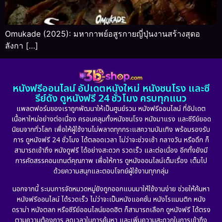
Omukade (2025): มหากาพย์อสูรกายญี่ปุ่นงานสร้างสุดอ
ลังกา […]
หนังฟรีออนไลน์ อัปเดตหนังใหม่ หนังชนโรง และซี
รีย์ดัง ดูหนังฟรี 24 ชั่วโมง ครบทุกแนว
แพลตฟอร์มของเราถูกพัฒนาให้เป็นศูนย์รวม หนังฟรีออนไลน์ ที่อัปเดต
เนื้อหาใหม่อย่างต่อเนื่อง ครอบคลุมทั้งหนังชนโรง หนังมาแรง และซีรีย์ยอด
นิยมจากทั่วโลก เพื่อให้ผู้ใช้งานไม่พลาดทุกกระแสความบันเทิง พร้อมรองรับ
การ ดูหนังฟรี 24 ชั่วโมง ได้ตลอดเวลา ไม่ว่าจะช่วงเช้า กลางวัน หรือดึก ก็
สามารถเข้าถึง หนังดูฟรี ได้อย่างสะดวก รวดเร็ว และต่อเนื่อง อีกทั้งยังมี
การคัดสรรคอนเทนต์คุณภาพ เพื่อให้การ ดูหนังออนไลน์เต็มเรื่อง เต็มไป
ด้วยความสนุกและตอบโจทย์ผู้ใช้งานทุกกลุ่ม
นอกจากนี้ ระบบการจัดหมวดหมู่ยังถูกออกแบบมาให้ใช้งานง่าย ช่วยให้ค้นหา
หนังฟรีออนไลน์ ได้รวดเร็ว ไม่ว่าจะเป็นหนังแอคชั่น หนังโรแมนติก หนัง
ดราม่า หนังตลก หรือซีรีย์ออนไลน์ยอดฮิต ก็สามารถเลือก ดูหนังฟรี ได้ตรง
ตามความต้องการ ลดเวลาในการค้นหา และเพิ่มความสะดวกในการเข้าถึง