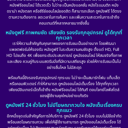
หนังฟรีออนไลน์ ได้รวดเร็ว ไม่ว่าจะเป็นหนังแอคชั่น หนังโรแมนติก หนัง
ดราม่า หนังตลก หรือซีรีย์ออนไลน์ยอดฮิต ก็สามารถเลือก ดูหนังฟรี ได้ตรง
ตามความต้องการ ลดเวลาในการค้นหา และเพิ่มความสะดวกในการเข้าถึง
คอนเทนต์ที่หลากหลายมากยิ่งขึ้น
หนังดูฟรี ภาพคมชัด เสียงชัด รองรับทุกอุปกรณ์ ดูได้ทุกที่
ทุกเวลา
เราให้ความสำคัญกับคุณภาพของการรับชมเป็นอย่างมาก โดยพัฒนา
แพลตฟอร์มให้รองรับ หนังดูฟรี ในระดับความคมชัดสูง ตั้งแต่ HD, Full
HD ไปจนถึง 4K เพื่อยกระดับประสบการณ์ ดูหนังออนไลน์ ให้สมจริงทั้งภาพ
และเสียง ควบคู่กับระบบสตรีมมิ่งที่มีความเสถียรสูง ช่วยให้การรับชมเป็นไป
อย่างลื่นไหล ไม่มีสะดุด
พร้อมกันนี้ยังรองรับทุกอุปกรณ์ ทุกระบบ ไม่ว่าจะเป็นสมาร์ทโฟน แท็บเล็ต
หรือคอมพิวเตอร์ ทำให้สามารถ ดูหนังออนไลน์เต็มเรื่อง ได้ทุกที่ทุกเวลา
เพียงมีอินเทอร์เน็ตก็เข้าถึง หนังฟรีออนไลน์ ได้ทันที ตอบโจทย์ไลฟ์สไตล์
ของผู้ใช้งานยุคใหม่อย่างแท้จริง
ดูหนังฟรี 24 ชั่วโมง ไม่มีโฆษณากวนใจ หนังเต็มเรื่องครบ
ทุกแนว
อีกหนึ่งจุดเด่นสำคัญคือการให้บริการ ดูหนังฟรี 24 ชั่วโมง แบบไม่มีข้อจำกัด
พร้อมลดโฆษณารบกวน เพื่อให้ผู้ใช้งานสามารถ ดูหนังออนไลน์เต็มเรื่อง ได้