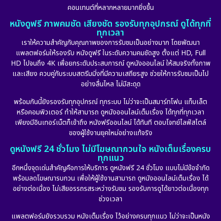
คอนเทนต์ที่หลากหลายมากยิ่งขึ้น
หนังดูฟรี ภาพคมชัด เสียงชัด รองรับทุกอุปกรณ์ ดูได้ทุกที่
ทุกเวลา
เราให้ความสำคัญกับคุณภาพของการรับชมเป็นอย่างมาก โดยพัฒนา
แพลตฟอร์มให้รองรับ หนังดูฟรี ในระดับความคมชัดสูง ตั้งแต่ HD, Full
HD ไปจนถึง 4K เพื่อยกระดับประสบการณ์ ดูหนังออนไลน์ ให้สมจริงทั้งภาพ
และเสียง ควบคู่กับระบบสตรีมมิ่งที่มีความเสถียรสูง ช่วยให้การรับชมเป็นไป
อย่างลื่นไหล ไม่มีสะดุด
พร้อมกันนี้ยังรองรับทุกอุปกรณ์ ทุกระบบ ไม่ว่าจะเป็นสมาร์ทโฟน แท็บเล็ต
หรือคอมพิวเตอร์ ทำให้สามารถ ดูหนังออนไลน์เต็มเรื่อง ได้ทุกที่ทุกเวลา
เพียงมีอินเทอร์เน็ตก็เข้าถึง หนังฟรีออนไลน์ ได้ทันที ตอบโจทย์ไลฟ์สไตล์
ของผู้ใช้งานยุคใหม่อย่างแท้จริง
ดูหนังฟรี 24 ชั่วโมง ไม่มีโฆษณากวนใจ หนังเต็มเรื่องครบ
ทุกแนว
อีกหนึ่งจุดเด่นสำคัญคือการให้บริการ ดูหนังฟรี 24 ชั่วโมง แบบไม่มีข้อจำกัด
พร้อมลดโฆษณารบกวน เพื่อให้ผู้ใช้งานสามารถ ดูหนังออนไลน์เต็มเรื่อง ได้
อย่างต่อเนื่อง ไม่เสียอรรถรสระหว่างรับชม รองรับการดูได้ยาวต่อเนื่องทุก
ช่วงเวลา
แพลตฟอร์มยังรวบรวม หนังเต็มเรื่อง ไว้อย่างครบทุกแนว ไม่ว่าจะเป็นหนัง