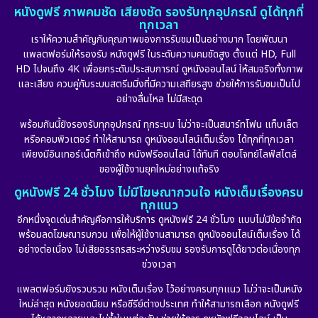
หนังดูฟรี ภาพคมชัด เสียงชัด รองรับทุกอุปกรณ์ ดูได้ทุกที่
ทุกเวลา
เราให้ความสำคัญกับคุณภาพของการรับชมเป็นอย่างมาก โดยพัฒนา
แพลตฟอร์มให้รองรับ หนังดูฟรี ในระดับความคมชัดสูง ตั้งแต่ HD, Full
HD ไปจนถึง 4K เพื่อยกระดับประสบการณ์ ดูหนังออนไลน์ ให้สมจริงทั้งภาพ
และเสียง ควบคู่กับระบบสตรีมมิ่งที่มีความเสถียรสูง ช่วยให้การรับชมเป็นไป
อย่างลื่นไหล ไม่มีสะดุด
พร้อมกันนี้ยังรองรับทุกอุปกรณ์ ทุกระบบ ไม่ว่าจะเป็นสมาร์ทโฟน แท็บเล็ต
หรือคอมพิวเตอร์ ทำให้สามารถ ดูหนังออนไลน์เต็มเรื่อง ได้ทุกที่ทุกเวลา
เพียงมีอินเทอร์เน็ตก็เข้าถึง หนังฟรีออนไลน์ ได้ทันที ตอบโจทย์ไลฟ์สไตล์
ของผู้ใช้งานยุคใหม่อย่างแท้จริง
ดูหนังฟรี 24 ชั่วโมง ไม่มีโฆษณากวนใจ หนังเต็มเรื่องครบ
ทุกแนว
อีกหนึ่งจุดเด่นสำคัญคือการให้บริการ ดูหนังฟรี 24 ชั่วโมง แบบไม่มีข้อจำกัด
พร้อมลดโฆษณารบกวน เพื่อให้ผู้ใช้งานสามารถ ดูหนังออนไลน์เต็มเรื่อง ได้
อย่างต่อเนื่อง ไม่เสียอรรถรสระหว่างรับชม รองรับการดูได้ยาวต่อเนื่องทุก
ช่วงเวลา
แพลตฟอร์มยังรวบรวม หนังเต็มเรื่อง ไว้อย่างครบทุกแนว ไม่ว่าจะเป็นหนัง
ใหม่ล่าสุด หนังยอดนิยม หรือซีรีย์ต่างประเทศ ทำให้สามารถเลือก หนังดูฟรี