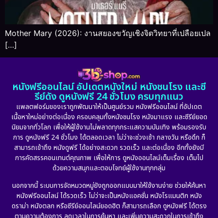
Mother Mary (2026): งานสยองขวัญเชิงจิตวิทยาที่เปลือยเปล
[…]
หนังฟรีออนไลน์ อัปเดตหนังใหม่ หนังชนโรง และซี
รีย์ดัง ดูหนังฟรี 24 ชั่วโมง ครบทุกแนว
แพลตฟอร์มของเราถูกพัฒนาให้เป็นศูนย์รวม หนังฟรีออนไลน์ ที่อัปเดต
เนื้อหาใหม่อย่างต่อเนื่อง ครอบคลุมทั้งหนังชนโรง หนังมาแรง และซีรีย์ยอด
นิยมจากทั่วโลก เพื่อให้ผู้ใช้งานไม่พลาดทุกกระแสความบันเทิง พร้อมรองรับ
การ ดูหนังฟรี 24 ชั่วโมง ได้ตลอดเวลา ไม่ว่าจะช่วงเช้า กลางวัน หรือดึก ก็
สามารถเข้าถึง หนังดูฟรี ได้อย่างสะดวก รวดเร็ว และต่อเนื่อง อีกทั้งยังมี
การคัดสรรคอนเทนต์คุณภาพ เพื่อให้การ ดูหนังออนไลน์เต็มเรื่อง เต็มไป
ด้วยความสนุกและตอบโจทย์ผู้ใช้งานทุกกลุ่ม
นอกจากนี้ ระบบการจัดหมวดหมู่ยังถูกออกแบบมาให้ใช้งานง่าย ช่วยให้ค้นหา
หนังฟรีออนไลน์ ได้รวดเร็ว ไม่ว่าจะเป็นหนังแอคชั่น หนังโรแมนติก หนัง
ดราม่า หนังตลก หรือซีรีย์ออนไลน์ยอดฮิต ก็สามารถเลือก ดูหนังฟรี ได้ตรง
ตามความต้องการ ลดเวลาในการค้นหา และเพิ่มความสะดวกในการเข้าถึง