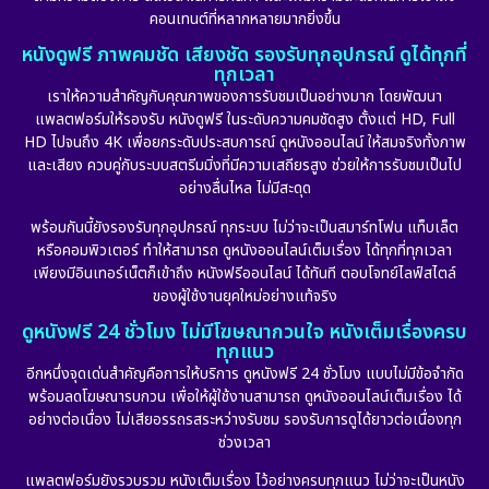
คอนเทนต์ที่หลากหลายมากยิ่งขึ้น
หนังดูฟรี ภาพคมชัด เสียงชัด รองรับทุกอุปกรณ์ ดูได้ทุกที่
ทุกเวลา
เราให้ความสำคัญกับคุณภาพของการรับชมเป็นอย่างมาก โดยพัฒนา
แพลตฟอร์มให้รองรับ หนังดูฟรี ในระดับความคมชัดสูง ตั้งแต่ HD, Full
HD ไปจนถึง 4K เพื่อยกระดับประสบการณ์ ดูหนังออนไลน์ ให้สมจริงทั้งภาพ
และเสียง ควบคู่กับระบบสตรีมมิ่งที่มีความเสถียรสูง ช่วยให้การรับชมเป็นไป
อย่างลื่นไหล ไม่มีสะดุด
พร้อมกันนี้ยังรองรับทุกอุปกรณ์ ทุกระบบ ไม่ว่าจะเป็นสมาร์ทโฟน แท็บเล็ต
หรือคอมพิวเตอร์ ทำให้สามารถ ดูหนังออนไลน์เต็มเรื่อง ได้ทุกที่ทุกเวลา
เพียงมีอินเทอร์เน็ตก็เข้าถึง หนังฟรีออนไลน์ ได้ทันที ตอบโจทย์ไลฟ์สไตล์
ของผู้ใช้งานยุคใหม่อย่างแท้จริง
ดูหนังฟรี 24 ชั่วโมง ไม่มีโฆษณากวนใจ หนังเต็มเรื่องครบ
ทุกแนว
อีกหนึ่งจุดเด่นสำคัญคือการให้บริการ ดูหนังฟรี 24 ชั่วโมง แบบไม่มีข้อจำกัด
พร้อมลดโฆษณารบกวน เพื่อให้ผู้ใช้งานสามารถ ดูหนังออนไลน์เต็มเรื่อง ได้
อย่างต่อเนื่อง ไม่เสียอรรถรสระหว่างรับชม รองรับการดูได้ยาวต่อเนื่องทุก
ช่วงเวลา
แพลตฟอร์มยังรวบรวม หนังเต็มเรื่อง ไว้อย่างครบทุกแนว ไม่ว่าจะเป็นหนัง