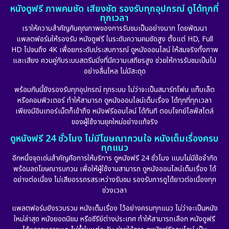
หนังดูฟรี ภาพคมชัด เสียงชัด รองรับทุกอุปกรณ์ ดูได้ทุกที่
ทุกเวลา
เราให้ความสำคัญกับคุณภาพของการรับชมเป็นอย่างมาก โดยพัฒนา
แพลตฟอร์มให้รองรับ หนังดูฟรี ในระดับความคมชัดสูง ตั้งแต่ HD, Full
HD ไปจนถึง 4K เพื่อยกระดับประสบการณ์ ดูหนังออนไลน์ ให้สมจริงทั้งภาพ
และเสียง ควบคู่กับระบบสตรีมมิ่งที่มีความเสถียรสูง ช่วยให้การรับชมเป็นไป
อย่างลื่นไหล ไม่มีสะดุด
พร้อมกันนี้ยังรองรับทุกอุปกรณ์ ทุกระบบ ไม่ว่าจะเป็นสมาร์ทโฟน แท็บเล็ต
หรือคอมพิวเตอร์ ทำให้สามารถ ดูหนังออนไลน์เต็มเรื่อง ได้ทุกที่ทุกเวลา
เพียงมีอินเทอร์เน็ตก็เข้าถึง หนังฟรีออนไลน์ ได้ทันที ตอบโจทย์ไลฟ์สไตล์
ของผู้ใช้งานยุคใหม่อย่างแท้จริง
ดูหนังฟรี 24 ชั่วโมง ไม่มีโฆษณากวนใจ หนังเต็มเรื่องครบ
ทุกแนว
อีกหนึ่งจุดเด่นสำคัญคือการให้บริการ ดูหนังฟรี 24 ชั่วโมง แบบไม่มีข้อจำกัด
พร้อมลดโฆษณารบกวน เพื่อให้ผู้ใช้งานสามารถ ดูหนังออนไลน์เต็มเรื่อง ได้
อย่างต่อเนื่อง ไม่เสียอรรถรสระหว่างรับชม รองรับการดูได้ยาวต่อเนื่องทุก
ช่วงเวลา
แพลตฟอร์มยังรวบรวม หนังเต็มเรื่อง ไว้อย่างครบทุกแนว ไม่ว่าจะเป็นหนัง
ใหม่ล่าสุด หนังยอดนิยม หรือซีรีย์ต่างประเทศ ทำให้สามารถเลือก หนังดูฟรี