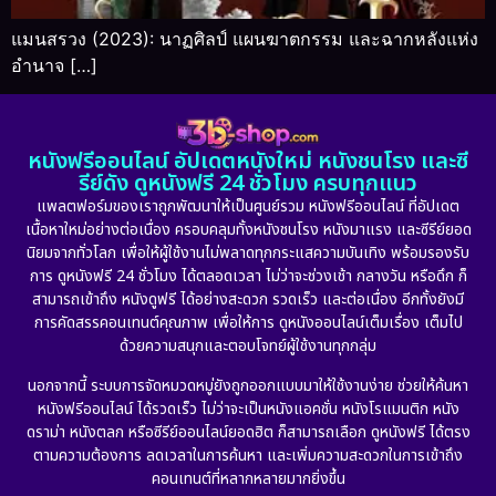
แมนสรวง (2023): นาฏศิลป์ แผนฆาตกรรม และฉากหลังแห่ง
อำนาจ […]
หนังฟรีออนไลน์ อัปเดตหนังใหม่ หนังชนโรง และซี
รีย์ดัง ดูหนังฟรี 24 ชั่วโมง ครบทุกแนว
แพลตฟอร์มของเราถูกพัฒนาให้เป็นศูนย์รวม หนังฟรีออนไลน์ ที่อัปเดต
เนื้อหาใหม่อย่างต่อเนื่อง ครอบคลุมทั้งหนังชนโรง หนังมาแรง และซีรีย์ยอด
นิยมจากทั่วโลก เพื่อให้ผู้ใช้งานไม่พลาดทุกกระแสความบันเทิง พร้อมรองรับ
การ ดูหนังฟรี 24 ชั่วโมง ได้ตลอดเวลา ไม่ว่าจะช่วงเช้า กลางวัน หรือดึก ก็
สามารถเข้าถึง หนังดูฟรี ได้อย่างสะดวก รวดเร็ว และต่อเนื่อง อีกทั้งยังมี
การคัดสรรคอนเทนต์คุณภาพ เพื่อให้การ ดูหนังออนไลน์เต็มเรื่อง เต็มไป
ด้วยความสนุกและตอบโจทย์ผู้ใช้งานทุกกลุ่ม
นอกจากนี้ ระบบการจัดหมวดหมู่ยังถูกออกแบบมาให้ใช้งานง่าย ช่วยให้ค้นหา
หนังฟรีออนไลน์ ได้รวดเร็ว ไม่ว่าจะเป็นหนังแอคชั่น หนังโรแมนติก หนัง
ดราม่า หนังตลก หรือซีรีย์ออนไลน์ยอดฮิต ก็สามารถเลือก ดูหนังฟรี ได้ตรง
ตามความต้องการ ลดเวลาในการค้นหา และเพิ่มความสะดวกในการเข้าถึง
คอนเทนต์ที่หลากหลายมากยิ่งขึ้น