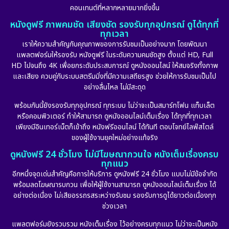
คอนเทนต์ที่หลากหลายมากยิ่งขึ้น
หนังดูฟรี ภาพคมชัด เสียงชัด รองรับทุกอุปกรณ์ ดูได้ทุกที่
ทุกเวลา
เราให้ความสำคัญกับคุณภาพของการรับชมเป็นอย่างมาก โดยพัฒนา
แพลตฟอร์มให้รองรับ หนังดูฟรี ในระดับความคมชัดสูง ตั้งแต่ HD, Full
HD ไปจนถึง 4K เพื่อยกระดับประสบการณ์ ดูหนังออนไลน์ ให้สมจริงทั้งภาพ
และเสียง ควบคู่กับระบบสตรีมมิ่งที่มีความเสถียรสูง ช่วยให้การรับชมเป็นไป
อย่างลื่นไหล ไม่มีสะดุด
พร้อมกันนี้ยังรองรับทุกอุปกรณ์ ทุกระบบ ไม่ว่าจะเป็นสมาร์ทโฟน แท็บเล็ต
หรือคอมพิวเตอร์ ทำให้สามารถ ดูหนังออนไลน์เต็มเรื่อง ได้ทุกที่ทุกเวลา
เพียงมีอินเทอร์เน็ตก็เข้าถึง หนังฟรีออนไลน์ ได้ทันที ตอบโจทย์ไลฟ์สไตล์
ของผู้ใช้งานยุคใหม่อย่างแท้จริง
ดูหนังฟรี 24 ชั่วโมง ไม่มีโฆษณากวนใจ หนังเต็มเรื่องครบ
ทุกแนว
อีกหนึ่งจุดเด่นสำคัญคือการให้บริการ ดูหนังฟรี 24 ชั่วโมง แบบไม่มีข้อจำกัด
พร้อมลดโฆษณารบกวน เพื่อให้ผู้ใช้งานสามารถ ดูหนังออนไลน์เต็มเรื่อง ได้
อย่างต่อเนื่อง ไม่เสียอรรถรสระหว่างรับชม รองรับการดูได้ยาวต่อเนื่องทุก
ช่วงเวลา
แพลตฟอร์มยังรวบรวม หนังเต็มเรื่อง ไว้อย่างครบทุกแนว ไม่ว่าจะเป็นหนัง