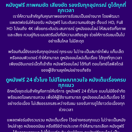
หนังดูฟรี ภาพคมชัด เสียงชัด รองรับทุกอุปกรณ์ ดูได้ทุกที่
ทุกเวลา
เราให้ความสำคัญกับคุณภาพของการรับชมเป็นอย่างมาก โดยพัฒนา
แพลตฟอร์มให้รองรับ หนังดูฟรี ในระดับความคมชัดสูง ตั้งแต่ HD, Full
HD ไปจนถึง 4K เพื่อยกระดับประสบการณ์ ดูหนังออนไลน์ ให้สมจริงทั้งภาพ
และเสียง ควบคู่กับระบบสตรีมมิ่งที่มีความเสถียรสูง ช่วยให้การรับชมเป็นไป
อย่างลื่นไหล ไม่มีสะดุด
พร้อมกันนี้ยังรองรับทุกอุปกรณ์ ทุกระบบ ไม่ว่าจะเป็นสมาร์ทโฟน แท็บเล็ต
หรือคอมพิวเตอร์ ทำให้สามารถ ดูหนังออนไลน์เต็มเรื่อง ได้ทุกที่ทุกเวลา
เพียงมีอินเทอร์เน็ตก็เข้าถึง หนังฟรีออนไลน์ ได้ทันที ตอบโจทย์ไลฟ์สไตล์
ของผู้ใช้งานยุคใหม่อย่างแท้จริง
ดูหนังฟรี 24 ชั่วโมง ไม่มีโฆษณากวนใจ หนังเต็มเรื่องครบ
ทุกแนว
อีกหนึ่งจุดเด่นสำคัญคือการให้บริการ ดูหนังฟรี 24 ชั่วโมง แบบไม่มีข้อจำกัด
พร้อมลดโฆษณารบกวน เพื่อให้ผู้ใช้งานสามารถ ดูหนังออนไลน์เต็มเรื่อง ได้
อย่างต่อเนื่อง ไม่เสียอรรถรสระหว่างรับชม รองรับการดูได้ยาวต่อเนื่องทุก
ช่วงเวลา
แพลตฟอร์มยังรวบรวม หนังเต็มเรื่อง ไว้อย่างครบทุกแนว ไม่ว่าจะเป็นหนัง
ใหม่ล่าสุด หนังยอดนิยม หรือซีรีย์ต่างประเทศ ทำให้สามารถเลือก หนังดูฟรี