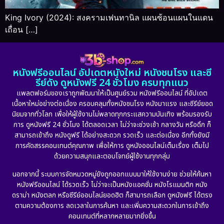
King Ivory (2024): สงครามเฟนทานิล แผนซ้อนแผนในแดน
เถื่อน […]
หนังฟรีออนไลน์ อัปเดตหนังใหม่ หนังชนโรง และซี
รีย์ดัง ดูหนังฟรี 24 ชั่วโมง ครบทุกแนว
แพลตฟอร์มของเราถูกพัฒนาให้เป็นศูนย์รวม หนังฟรีออนไลน์ ที่อัปเดต
เนื้อหาใหม่อย่างต่อเนื่อง ครอบคลุมทั้งหนังชนโรง หนังมาแรง และซีรีย์ยอด
นิยมจากทั่วโลก เพื่อให้ผู้ใช้งานไม่พลาดทุกกระแสความบันเทิง พร้อมรองรับ
การ ดูหนังฟรี 24 ชั่วโมง ได้ตลอดเวลา ไม่ว่าจะช่วงเช้า กลางวัน หรือดึก ก็
สามารถเข้าถึง หนังดูฟรี ได้อย่างสะดวก รวดเร็ว และต่อเนื่อง อีกทั้งยังมี
การคัดสรรคอนเทนต์คุณภาพ เพื่อให้การ ดูหนังออนไลน์เต็มเรื่อง เต็มไป
ด้วยความสนุกและตอบโจทย์ผู้ใช้งานทุกกลุ่ม
นอกจากนี้ ระบบการจัดหมวดหมู่ยังถูกออกแบบมาให้ใช้งานง่าย ช่วยให้ค้นหา
หนังฟรีออนไลน์ ได้รวดเร็ว ไม่ว่าจะเป็นหนังแอคชั่น หนังโรแมนติก หนัง
ดราม่า หนังตลก หรือซีรีย์ออนไลน์ยอดฮิต ก็สามารถเลือก ดูหนังฟรี ได้ตรง
ตามความต้องการ ลดเวลาในการค้นหา และเพิ่มความสะดวกในการเข้าถึง
คอนเทนต์ที่หลากหลายมากยิ่งขึ้น