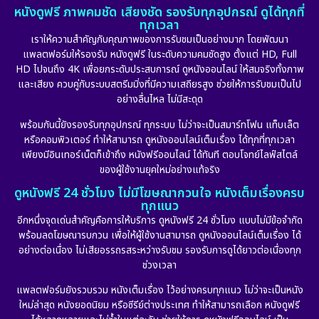
หนังดูฟรี ภาพคมชัด เสียงชัด รองรับทุกอุปกรณ์ ดูได้ทุกที่
ทุกเวลา
เราให้ความสำคัญกับคุณภาพของการรับชมเป็นอย่างมาก โดยพัฒนา
แพลตฟอร์มให้รองรับ หนังดูฟรี ในระดับความคมชัดสูง ตั้งแต่ HD, Full
HD ไปจนถึง 4K เพื่อยกระดับประสบการณ์ ดูหนังออนไลน์ ให้สมจริงทั้งภาพ
และเสียง ควบคู่กับระบบสตรีมมิ่งที่มีความเสถียรสูง ช่วยให้การรับชมเป็นไป
อย่างลื่นไหล ไม่มีสะดุด
พร้อมกันนี้ยังรองรับทุกอุปกรณ์ ทุกระบบ ไม่ว่าจะเป็นสมาร์ทโฟน แท็บเล็ต
หรือคอมพิวเตอร์ ทำให้สามารถ ดูหนังออนไลน์เต็มเรื่อง ได้ทุกที่ทุกเวลา
เพียงมีอินเทอร์เน็ตก็เข้าถึง หนังฟรีออนไลน์ ได้ทันที ตอบโจทย์ไลฟ์สไตล์
ของผู้ใช้งานยุคใหม่อย่างแท้จริง
ดูหนังฟรี 24 ชั่วโมง ไม่มีโฆษณากวนใจ หนังเต็มเรื่องครบ
ทุกแนว
อีกหนึ่งจุดเด่นสำคัญคือการให้บริการ ดูหนังฟรี 24 ชั่วโมง แบบไม่มีข้อจำกัด
พร้อมลดโฆษณารบกวน เพื่อให้ผู้ใช้งานสามารถ ดูหนังออนไลน์เต็มเรื่อง ได้
อย่างต่อเนื่อง ไม่เสียอรรถรสระหว่างรับชม รองรับการดูได้ยาวต่อเนื่องทุก
ช่วงเวลา
แพลตฟอร์มยังรวบรวม หนังเต็มเรื่อง ไว้อย่างครบทุกแนว ไม่ว่าจะเป็นหนัง
ใหม่ล่าสุด หนังยอดนิยม หรือซีรีย์ต่างประเทศ ทำให้สามารถเลือก หนังดูฟรี