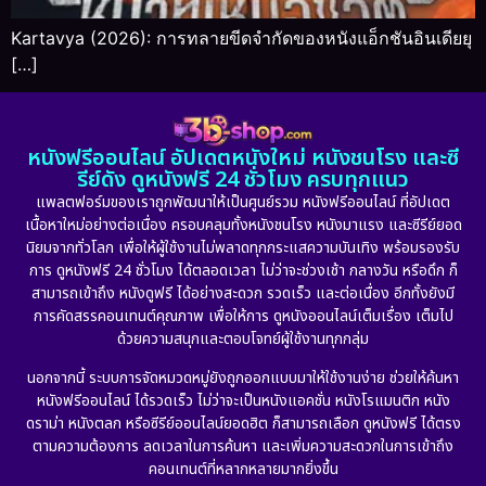
Kartavya (2026): การทลายขีดจำกัดของหนังแอ็กชันอินเดียยุ
[…]
หนังฟรีออนไลน์ อัปเดตหนังใหม่ หนังชนโรง และซี
รีย์ดัง ดูหนังฟรี 24 ชั่วโมง ครบทุกแนว
แพลตฟอร์มของเราถูกพัฒนาให้เป็นศูนย์รวม หนังฟรีออนไลน์ ที่อัปเดต
เนื้อหาใหม่อย่างต่อเนื่อง ครอบคลุมทั้งหนังชนโรง หนังมาแรง และซีรีย์ยอด
นิยมจากทั่วโลก เพื่อให้ผู้ใช้งานไม่พลาดทุกกระแสความบันเทิง พร้อมรองรับ
การ ดูหนังฟรี 24 ชั่วโมง ได้ตลอดเวลา ไม่ว่าจะช่วงเช้า กลางวัน หรือดึก ก็
สามารถเข้าถึง หนังดูฟรี ได้อย่างสะดวก รวดเร็ว และต่อเนื่อง อีกทั้งยังมี
การคัดสรรคอนเทนต์คุณภาพ เพื่อให้การ ดูหนังออนไลน์เต็มเรื่อง เต็มไป
ด้วยความสนุกและตอบโจทย์ผู้ใช้งานทุกกลุ่ม
นอกจากนี้ ระบบการจัดหมวดหมู่ยังถูกออกแบบมาให้ใช้งานง่าย ช่วยให้ค้นหา
หนังฟรีออนไลน์ ได้รวดเร็ว ไม่ว่าจะเป็นหนังแอคชั่น หนังโรแมนติก หนัง
ดราม่า หนังตลก หรือซีรีย์ออนไลน์ยอดฮิต ก็สามารถเลือก ดูหนังฟรี ได้ตรง
ตามความต้องการ ลดเวลาในการค้นหา และเพิ่มความสะดวกในการเข้าถึง
คอนเทนต์ที่หลากหลายมากยิ่งขึ้น