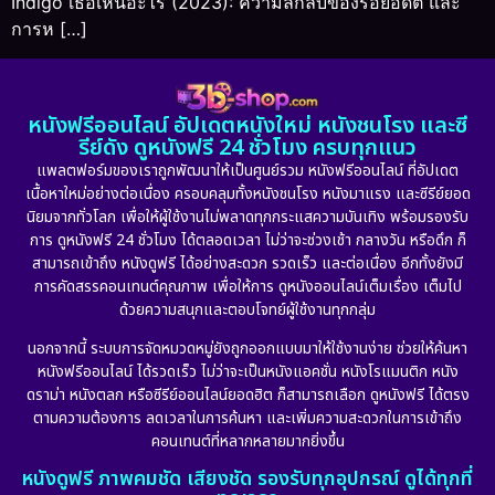
Indigo เธอเห็นอะไร (2023): ความลึกลับของรอยอดีต และ
การห […]
หนังฟรีออนไลน์ อัปเดตหนังใหม่ หนังชนโรง และซี
รีย์ดัง ดูหนังฟรี 24 ชั่วโมง ครบทุกแนว
แพลตฟอร์มของเราถูกพัฒนาให้เป็นศูนย์รวม หนังฟรีออนไลน์ ที่อัปเดต
เนื้อหาใหม่อย่างต่อเนื่อง ครอบคลุมทั้งหนังชนโรง หนังมาแรง และซีรีย์ยอด
นิยมจากทั่วโลก เพื่อให้ผู้ใช้งานไม่พลาดทุกกระแสความบันเทิง พร้อมรองรับ
การ ดูหนังฟรี 24 ชั่วโมง ได้ตลอดเวลา ไม่ว่าจะช่วงเช้า กลางวัน หรือดึก ก็
สามารถเข้าถึง หนังดูฟรี ได้อย่างสะดวก รวดเร็ว และต่อเนื่อง อีกทั้งยังมี
การคัดสรรคอนเทนต์คุณภาพ เพื่อให้การ ดูหนังออนไลน์เต็มเรื่อง เต็มไป
ด้วยความสนุกและตอบโจทย์ผู้ใช้งานทุกกลุ่ม
นอกจากนี้ ระบบการจัดหมวดหมู่ยังถูกออกแบบมาให้ใช้งานง่าย ช่วยให้ค้นหา
หนังฟรีออนไลน์ ได้รวดเร็ว ไม่ว่าจะเป็นหนังแอคชั่น หนังโรแมนติก หนัง
ดราม่า หนังตลก หรือซีรีย์ออนไลน์ยอดฮิต ก็สามารถเลือก ดูหนังฟรี ได้ตรง
ตามความต้องการ ลดเวลาในการค้นหา และเพิ่มความสะดวกในการเข้าถึง
คอนเทนต์ที่หลากหลายมากยิ่งขึ้น
หนังดูฟรี ภาพคมชัด เสียงชัด รองรับทุกอุปกรณ์ ดูได้ทุกที่