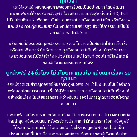
ทุกเวลา
เราให้ความสำคัญกับคุณภาพของการรับชมเป็นอย่างมาก โดยพัฒนา
แพลตฟอร์มให้รองรับ หนังดูฟรี ในระดับความคมชัดสูง ตั้งแต่ HD, Full
HD ไปจนถึง 4K เพื่อยกระดับประสบการณ์ ดูหนังออนไลน์ ให้สมจริงทั้งภาพ
และเสียง ควบคู่กับระบบสตรีมมิ่งที่มีความเสถียรสูง ช่วยให้การรับชมเป็นไป
อย่างลื่นไหล ไม่มีสะดุด
พร้อมกันนี้ยังรองรับทุกอุปกรณ์ ทุกระบบ ไม่ว่าจะเป็นสมาร์ทโฟน แท็บเล็ต
หรือคอมพิวเตอร์ ทำให้สามารถ ดูหนังออนไลน์เต็มเรื่อง ได้ทุกที่ทุกเวลา
เพียงมีอินเทอร์เน็ตก็เข้าถึง หนังฟรีออนไลน์ ได้ทันที ตอบโจทย์ไลฟ์สไตล์
ของผู้ใช้งานยุคใหม่อย่างแท้จริง
ดูหนังฟรี 24 ชั่วโมง ไม่มีโฆษณากวนใจ หนังเต็มเรื่องครบ
ทุกแนว
อีกหนึ่งจุดเด่นสำคัญคือการให้บริการ ดูหนังฟรี 24 ชั่วโมง แบบไม่มีข้อจำกัด
พร้อมลดโฆษณารบกวน เพื่อให้ผู้ใช้งานสามารถ ดูหนังออนไลน์เต็มเรื่อง ได้
อย่างต่อเนื่อง ไม่เสียอรรถรสระหว่างรับชม รองรับการดูได้ยาวต่อเนื่องทุก
ช่วงเวลา
แพลตฟอร์มยังรวบรวม หนังเต็มเรื่อง ไว้อย่างครบทุกแนว ไม่ว่าจะเป็นหนัง
ใหม่ล่าสุด หนังยอดนิยม หรือซีรีย์ต่างประเทศ ทำให้สามารถเลือก หนังดูฟรี
ได้หลากหลายและไม่ซ้ำในแต่ละวัน ช่วยให้การ ดูหนังฟรีออนไลน์ เป็น
ประสบการณ์ที่ไม่น่าเบื่อ และตอบโจทย์ความต้องการของผู้ใช้งานได้อย่าง